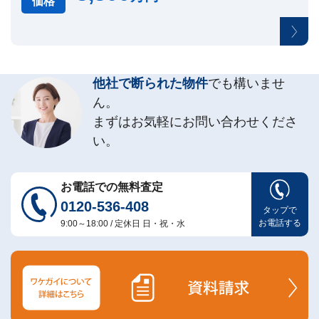
価格
事
例
お
役
立
他社で断られた物件
でも構いませ
ち
ん。
コ
ラ
まずはお気軽にお問い合わせくださ
ム
い。
相
📖
▾
続・
共
有
お電話での無料査定
持
分・
0120-536-408
タップで
空
き
お電話する
9:00～18:00 / 定休日 日・祝・水
家・
税
金
お
客
様