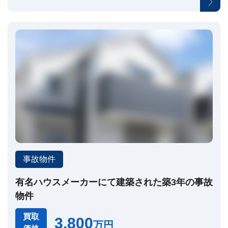
建
築
不
可
な
ど
訳
あ
り
物
件
買
取
実
績
📊
全
事故物件
国
47
都
有名ハウスメーカーにて建築された築3年の事故
道
府
物件
県
の
買取
買
3,800
万円
取