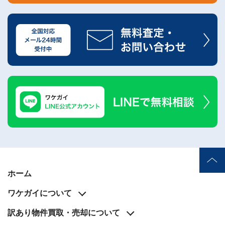
の
声
ご
依
頼
い
た
💬
だ
い
た
お
客
様
の
レ
ビ
ュ
ー
よ
ホーム
く
あ
ワケガイについて
る
ご
質
訳あり物件買取・売却について
問