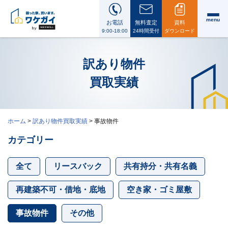
menu
お電話
無料査定
資料
9:00-18:00
24時間受付
ダウンロード
訳あり物件
買取実績
ワ
ケ
ガ
ホーム
>
訳あり物件買取実績
>
事故物件
イ
に
カテゴリー
つ
い
て
全て
リースバック
共有持分・共有名義
i
会
社
案
再建築不可・借地・底地
空き家・ゴミ屋敷
内・
代
表
事故物件
その他
メ
ッ