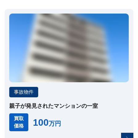
セ
ー
ジ
訳
あ
り
物
件
買
取・
売
却
に
つ
事故物件
い
🏠
▾
て
共
親子が発見されたマンションの一室
有
持
分・
買取
100
万円
空
価格
き
家・
再