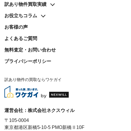
?
査
訳あり物件買取実績
定・
買
お役立ち
コラム
取・
税
金・
お客様の声
共
有
よくあるご質問
持
分
無料査定・お問い合わせ
※
プライバシーポリシー
し
つ
こ
訳あり物件の買取ならワケガイ
い
営
業
は
行
い
運営会社：
株式会社ネクスウィル
ま
せ
〒105-0004
ん
東京都港区新橋5-10-5 PMO新橋Ⅱ10F
※