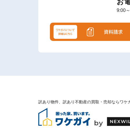
お
客
様
9:00
の
声
ご
依
頼
い
た
💬
だ
い
た
お
客
様
の
レ
ビ
ュ
ー
訳あり物件、訳あり不動産の買取・売却ならワケ
よ
く
あ
る
ご