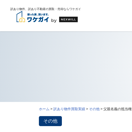
訳あり物件、訳あり不動産の買取・売却ならワケガイ
ワ
ケ
ガ
イ
に
つ
い
て
i
ホーム
>
訳あり物件買取実績
>
その他
>
父親名義の抵当権
会
社
案
その他
内・
代
表