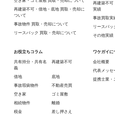
空き家・ゴミ屋敷 買取・売却について
再建築不可
再建築不可・借地・底地 買取・売却に
実績
ついて
事故買取実
事故物件 買取・売却について
リースバッ
リースバック 買取・売却について
その他実績
お役立ちコラム
ワケガイに
共有持分・共有名
再建築不可
会社概要
義
代表メッセ
借地
底地
提携士業・
事故瑕疵物件
不動産売買
空き家
ゴミ屋敷
相続物件
離婚
税金
差し押さえ