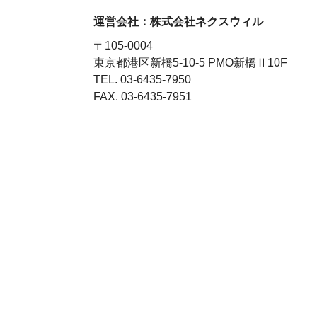
質
問
運営会社：
株式会社ネクスウィル
?
査
定・
〒105-0004
買
東京都港区新橋5-10-5 PMO新橋Ⅱ10F
取・
税
TEL. 03-6435-7950
金・
共
FAX. 03-6435-7951
有
持
分
※
し
つ
こ
い
営
業
は
行
い
ま
せ