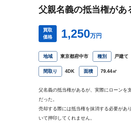
メ
父親名義の抵当権があ
ッ
セ
ー
ジ
1,250
買取
万円
訳
価格
あ
り
物
地域
東京都府中市
種別
戸建て
件
買
取・
間取り
4DK
面積
79.44㎡
売
却
に
父名義の抵当権があるが、実際にローンを
つ
い
だった。
🏠
▾
て
共
売却する際には抵当権を抹消する必要があ
有
持
いて押印してくれません。
分・
空
き