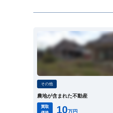
家・
再
建
築
不
可
な
ど
訳
あ
り
物
件
買
取
実
績
📊
その他
全
国
47
農地が含まれた不動産
都
道
府
10
買取
県
万円
の
価格