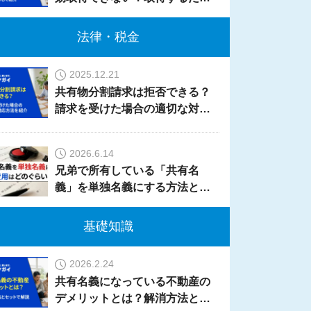
の要件を詳しく紹介
法律・税金
2025.12.21
共有物分割請求は拒否できる？
請求を受けた場合の適切な対応
方法を紹介
2026.6.14
兄弟で所有している「共有名
義」を単独名義にする方法と
は？費用はどのくらいかかる？
基礎知識
2026.2.24
共有名義になっている不動産の
デメリットとは？解消方法とセ