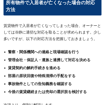
所有物件で入居者が亡くなった場合の対応
ビス
案
方法
内・
買取
事例
集 ›
賃貸物件で入居者が亡くなってしまった場合、オーナーと
しては冷静に適切な対応を取ることが求められます。少し
多いですが、以下の対応方法を把握しておきましょう。
警察・関係機関への連絡と現場確認を行う
管理会社・保証人・遺族と連携して対応を決める
賃貸契約の解約手続きを進める
部屋の原状回復や特殊清掃の手配をする
事故物件としての告知義務を確認する
今後の賃貸継続または売却の選択肢を検討する
次項より、個別に解説します。