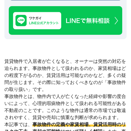
建
築
不
可
な
ど
訳
あ
り
物
賃貸物件で入居者が亡くなると、オーナーは突然の対応を
件
買
迫られます。事故物件として扱われるのか、家賃相場はど
取
の程度下がるのか、賃貸活用は可能なのかなど、多くの疑
実
問が生じます。その際に知っておくべきなのが「事故物件
績
📊
の取り扱い」です。
全
国
事故物件とは、物件内で人が亡くなった経緯や影響の度合
47
都
いによって、心理的瑕疵物件として扱われる可能性がある
道
不動産のことです。このような物件は通常の市場では敬遠
府
県
されやすく、賃貸や売却に慎重な判断が求められます。
の
本記事では、
事故物件の定義や家賃相場、賃貸活用時のリ
買
取