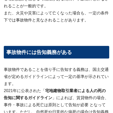
24
れることが一般的です。
時
また、火災や災害によって亡くなった場合も、一定の条件
間
メ
下では事故物件と見なされることがあります。
ー
ル
受
付・
翌
営
事故物件には告知義務がある
業
日
ま
で
事故物件であることを借り手に告知する義務は、国土交通
に
ご
省が定めるガイドラインによって一定の基準が示されてい
返
ます。
信
2021年に公表された「
宅地建物取引業者による人の死の
無料
告知に関するガイドライン
」によれば、賃貸物件の場合、
査
事件・事故による死亡は原則として告知が必要 となって
定・
お問
います。ただし、自然死や日常的な病死の場合は告知義務
い合