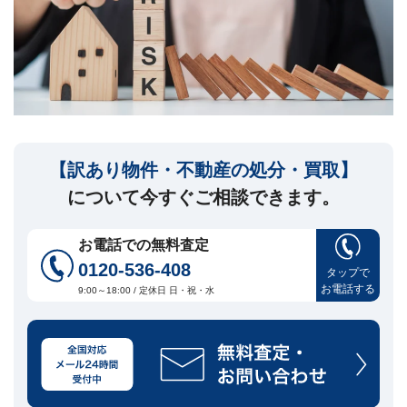
セ
ー
ジ
訳
あ
り
物
件
【訳あり物件・不動産の処分・買取】
買
取・
について今すぐご相談できます。
売
却
に
お電話での無料査定
つ
0120-536-408
い
タップで
🏠
▾
お電話する
て
9:00～18:00 / 定休日 日・祝・水
共
有
持
分・
空
き
家・
再