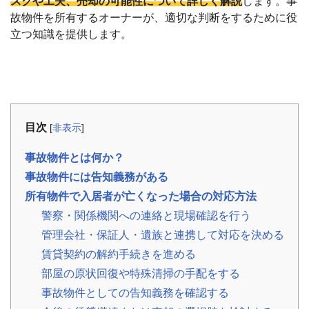
スクや工夫、売却の可能性について詳しく解説
します。事
事
例
故物件を所有するオーナーが、適切な判断をするために役
立つ知識を提供します。
お
役
立
ち
コ
ラ
目次
[
非表示
]
ム
相
📖
▾
続・
事故物件とは何か？
共
有
事故物件には告知義務がある
持
分・
所有物件で入居者が亡くなった場合の対応方法
空
警察・関係機関への連絡と現場確認を行う
き
家・
管理会社・保証人・遺族と連携して対応を決める
税
金
賃貸契約の解約手続きを進める
部屋の原状回復や特殊清掃の手配をする
お
事故物件としての告知義務を確認する
客
様