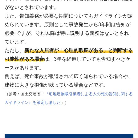
わせ
✉
がないとされています。
メー
また、告知義務が必要な期間についてもガイドラインが定
ルフ
ォー
められています。原則として事故発生から3年間は告知が
ムは
こち
必要 ですが、それ以降は特に説明する義務はないとされ
ら ›
ています。
お電
ただし、
新たな入居者が「心理的瑕疵がある」と判断する
話で
の無
可能性がある場合
は、3年を経過していても告知すべきケ
料査
ースがあります。
定
📞
0120-
例えば、死亡事故が報道されて広く知られている場合や、
536-
408 ／
建物に大きな損傷が残っている場合などです。
9:00〜
（参考：国土交通省「
『宅地建物取引業者による人の死の告知に関する
18:00
ガイドライン』を策定しました
」）
資料
ダウ
ンロ
ード
（無
料）
📄
サー