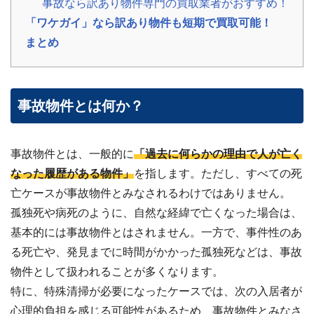
事故なら訳あり物件専門の買取業者がおすすめ！
?
査
定・
「ワケガイ」なら訳あり物件も短期で買取可能！
買
取・
まとめ
税
金・
共
有
持
事故物件とは何か？
分
※
し
事故物件とは、一般的に
「過去に何らかの理由で人が亡く
つ
なった履歴がある物件」
を指します。ただし、すべての死
こ
亡ケースが事故物件とみなされるわけではありません。
い
営
孤独死や病死のように、自然な経緯で亡くなった場合は、
業
基本的には事故物件とはされません。一方で、事件性のあ
は
行
る死亡や、発見までに時間がかかった孤独死などは、事故
い
物件として扱われることが多くなります。
ま
せ
特に、特殊清掃が必要になったケースでは、次の入居者が
ん
心理的負担を感じる可能性があるため、事故物件とみなさ
※