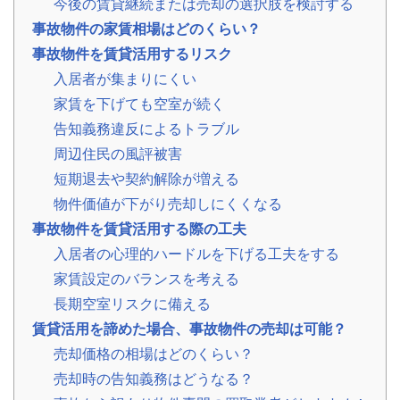
今後の賃貸継続または売却の選択肢を検討する
の
事故物件の家賃相場はどのくらい？
声
ご
事故物件を賃貸活用するリスク
依
頼
入居者が集まりにくい
い
た
💬
家賃を下げても空室が続く
だ
告知義務違反によるトラブル
い
た
周辺住民の風評被害
お
客
短期退去や契約解除が増える
様
の
物件価値が下がり売却しにくくなる
レ
ビ
事故物件を賃貸活用する際の工夫
ュ
ー
入居者の心理的ハードルを下げる工夫をする
家賃設定のバランスを考える
よ
長期空室リスクに備える
く
あ
賃貸活用を諦めた場合、事故物件の売却は可能？
る
売却価格の相場はどのくらい？
ご
質
売却時の告知義務はどうなる？
問