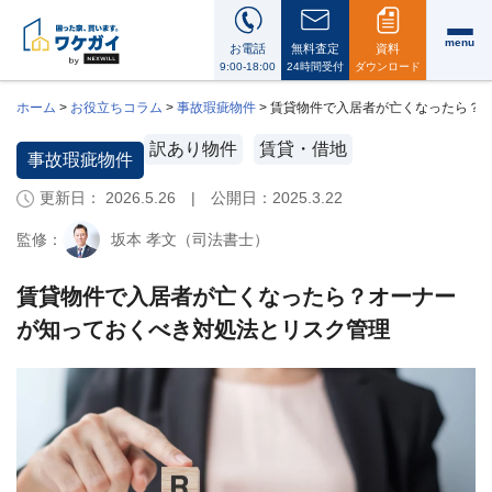
menu
お電話
無料査定
資料
9:00-18:00
24時間受付
ダウンロード
ホーム
>
お役立ちコラム
>
事故瑕疵物件
>
賃貸物件で入居者が亡くなったら？
訳あり物件
賃貸・借地
事故瑕疵物件
更新日： 2026.5.26 | 公開日：
2025.3.22
ワ
ケ
監修：
坂本 孝文（司法書士）
ガ
イ
に
賃貸物件で入居者が亡くなったら？オーナー
つ
が知っておくべき対処法とリスク管理
い
て
i
会
社
案
内・
代
表
メ
ッ