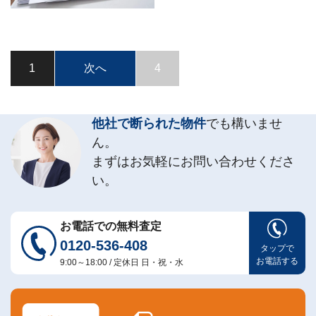
?
査
定・
買
取・
税
金・
1
次へ
4
共
有
持
分
他社で断られた物件
でも構いませ
※
ん。
し
まずはお気軽にお問い合わせくださ
つ
い。
こ
い
営
業
お電話での無料査定
は
0120-536-408
行
タップで
い
お電話する
9:00～18:00 / 定休日 日・祝・水
ま
せ
ん
※