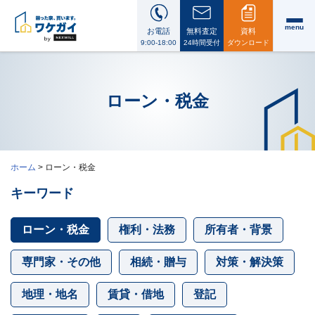
menu
お電話
無料査定
資料
9:00-18:00
24時間受付
ダウンロード
ローン・税金
ワ
ケ
ガ
ホーム
>
ローン・税金
イ
に
キーワード
つ
い
て
ローン・税金
権利・法務
所有者・背景
i
会
社
案
専門家・その他
相続・贈与
対策・解決策
内・
代
表
地理・地名
賃貸・借地
登記
メ
ッ