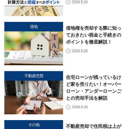
2026.5.26
事
例
お
役
借地
借地権を売却する際に知っ
立
ておきたい税金と手続きの
ち
ポイントを徹底解説！
コ
ラ
2026.5.26
ム
相
📖
▾
続・
共
有
不動産売買
持
住宅ローンが残っているけ
分・
ど家を売りたい！オーバー
空
き
ローン・アンダーローンご
家・
との売却手法を解説
税
金
2026.5.26
お
客
その他
不動産売却で住民税は上が
様