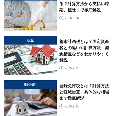
る？計算方法から支払い時
の
声
期、控除まで徹底解説
ご
依
2026.5.26
頼
い
た
💬
だ
い
税金
た
都市計画税とは？固定資産
お
税との違いや計算方法、減
客
様
免措置などをわかりやすく
の
解説
レ
ビ
ュ
2025.9.21
ー
相続物件
よ
登録免許税とは？計算方法
く
と軽減措置、具体的な相場
あ
まで徹底解説
る
ご
2025.9.21
質
問