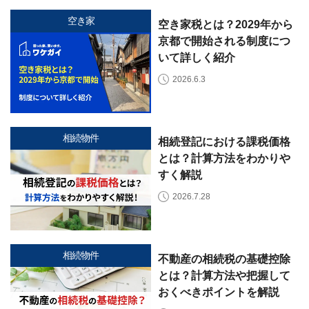
建
築
空き家
空き家税とは？2029年から
不
可
京都で開始される制度につ
な
いて詳しく紹介
ど
2026.6.3
訳
あ
り
物
相続物件
相続登記における課税価格
件
とは？計算方法をわかりや
買
取
すく解説
実
2026.7.28
績
📊
全
国
47
都
道
相続物件
不動産の相続税の基礎控除
府
県
とは？計算方法や把握して
の
おくべきポイントを解説
買
取