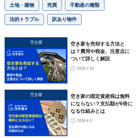
セ
土地・建物
売買
不動産の種類
ー
ジ
法的トラブル
訳あり物件
訳
あ
り
空き家
空き家を売却する方法と
物
は？費用や税金、注意点に
件
買
ついて詳しく解説
取・
2026.7.28
売
却
に
つ
い
空き家
🏠
▾
空き家の固定資産税は無料
て
にならない？支払額が6倍に
共
有
なる仕組みとは
持
分・
2026.6.3
空
き
家・
再