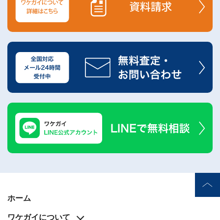
24
時
間
メ
ー
ル
受
付・
翌
営
業
日
ま
で
に
ご
返
信
無料
査
ホーム
定・
お問
ワケガイについて
い合