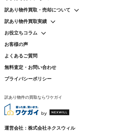
わせ
✉
訳あり物件買取・売却について
メー
ルフ
ォー
訳あり物件買取実績
ムは
こち
お役立ち
コラム
ら ›
お客様の声
お電
話で
の無
よくあるご質問
料査
定
📞
無料査定・お問い合わせ
0120-
536-
プライバシーポリシー
408 ／
9:00〜
18:00
訳あり物件の買取ならワケガイ
資料
ダウ
ンロ
ード
（無
料）
運営会社：
株式会社ネクスウィル
📄
サー