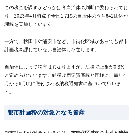
24
この税金を課すかどうかは各自治体の判断に委ねられてお
時
り、2023年4月時点で全国1,719の自治体のうち642団体が
間
メ
課税を実施しています。
ー
ル
受
一方で、秋田市や浦安市など、市街化区域があっても都市
付・
計画税を課していない自治体も存在します。
翌
営
業
自治体によって税率は異なりますが、法律で上限が0.3%
日
ま
と定められています。納税は固定資産税と同様に、毎年4
で
月から6月頃に送付される納税通知書に基づいて行いま
に
ご
す。
返
信
都市計画税の対象となる資産
無料
査
定・
お問
都市計画税の対象となるのは、
市街化区域内の土地と建物
い合