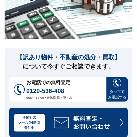
セ
ー
ジ
訳
あ
り
物
件
【訳あり物件・不動産の処分・買取】
買
取・
について今すぐご相談できます。
売
却
に
お電話での無料査定
つ
0120-536-408
い
タップで
🏠
▾
お電話する
て
9:00～18:00 / 定休日 日・祝・水
共
有
持
分・
空
き
家・
再