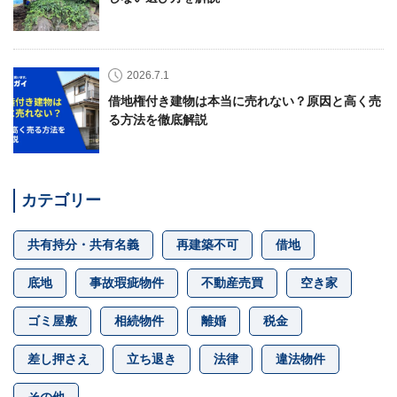
2026.7.1
借地権付き建物は本当に売れない？原因と高く売
る方法を徹底解説
カテゴリー
共有持分・共有名義
再建築不可
借地
底地
事故瑕疵物件
不動産売買
空き家
ゴミ屋敷
相続物件
離婚
税金
差し押さえ
立ち退き
法律
違法物件
その他