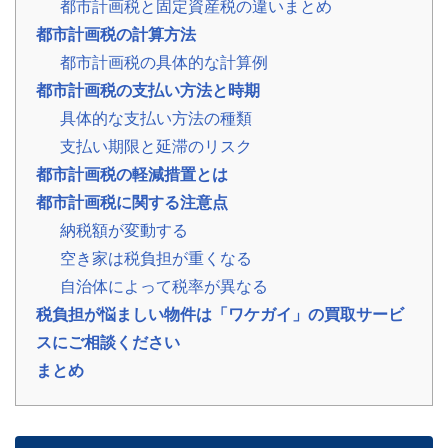
都市計画税と固定資産税の違いまとめ
の
都市計画税の計算方法
声
ご
都市計画税の具体的な計算例
依
頼
都市計画税の支払い方法と時期
い
た
💬
具体的な支払い方法の種類
だ
い
支払い期限と延滞のリスク
た
都市計画税の軽減措置とは
お
客
都市計画税に関する注意点
様
の
納税額が変動する
レ
ビ
空き家は税負担が重くなる
ュ
ー
自治体によって税率が異なる
税負担が悩ましい物件は「ワケガイ」の買取サービ
よ
スにご相談ください
く
あ
まとめ
る
ご
質
問