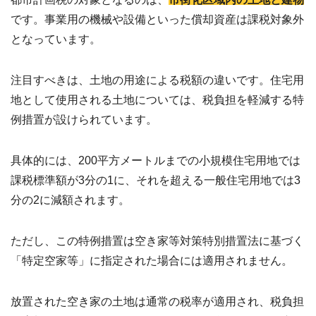
わせ
✉
です。事業用の機械や設備といった償却資産は課税対象外
メー
ルフ
となっています。
ォー
ムは
こち
注目すべきは、土地の用途による税額の違いです。住宅用
ら ›
地として使用される土地については、税負担を軽減する特
お電
例措置が設けられています。
話で
の無
料査
定
📞
具体的には、200平方メートルまでの小規模住宅用地では
0120-
課税標準額が3分の1に、それを超える一般住宅用地では3
536-
408 ／
分の2に減額されます。
9:00〜
18:00
ただし、この特例措置は空き家等対策特別措置法に基づく
資料
ダウ
「特定空家等」に指定された場合には適用されません。
ンロ
ード
（無
放置された空き家の土地は通常の税率が適用され、税負担
料）
📄
サー