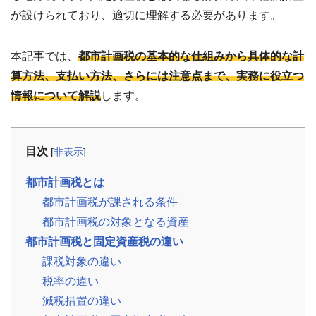
事
が設けられており、適切に理解する必要があります。
例
お
本記事では、
都市計画税の基本的な仕組みから具体的な計
役
算方法、支払い方法、さらには注意点まで、実務に役立つ
立
ち
情報について解説
します。
コ
ラ
ム
相
📖
▾
目次
[
非表示
]
続・
共
有
都市計画税とは
持
分・
都市計画税が課される条件
空
き
都市計画税の対象となる資産
家・
都市計画税と固定資産税の違い
税
金
課税対象の違い
税率の違い
お
客
減税措置の違い
様