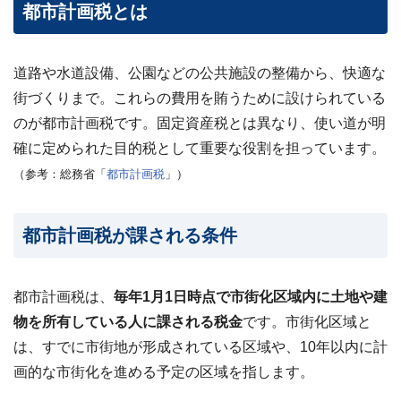
都市計画税とは
?
査
定・
買
取・
税
道路や水道設備、公園などの公共施設の整備から、快適な
金・
共
街づくりまで。
これらの費用を賄うために設けられている
有
持
のが都市計画税
です。固定資産税とは異なり、使い道が明
分
確に定められた目的税として重要な役割を担っています。
（参考：総務省「
都市計画税
」）
※
し
つ
こ
都市計画税が課される条件
い
営
業
都市計画税は、
毎年1月1日時点で市街化区域内に土地や建
は
行
物を所有している人に課される税金
です。市街化区域と
い
は、すでに市街地が形成されている区域や、10年以内に計
ま
せ
画的な市街化を進める予定の区域を指します。
ん
※