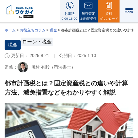
menu
お電話
無料査定
資料
9:00-18:00
24時間受付
ダウンロード
ホーム
>
お役立ちコラム
>
税金
>
都市計画税とは？固定資産税との違いや計算
ローン・税金
税金
更新日： 2025.9.21 | 公開日：
2025.1.10
ワ
ケ
監修：
川村 有毅（司法書士）
ガ
イ
に
都市計画税とは？固定資産税との違いや計算
つ
方法、減免措置などをわかりやすく解説
い
て
i
会
社
案
内・
代
表
メ
ッ