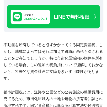
建
築
不
可
な
ど
訳
あ
り
不動産を所有していると必ずかかってくる固定資産税。し
物
件
かし、地域によってはそれに加えて都市計画税も課される
買
ことをご存知でしょうか。特に市街化区域内の物件を所有
取
実
している場合、この追加の税負担について理解しておかな
績
いと、将来的な資金計画に支障をきたす可能性がありま
📊
全
国
す。
47
都
道
府
都市計画税とは、道路や公園などの公共施設の整備費用に
県
の
充てるため、市街化区域内の土地や建物の所有者に課され
買
る地方税です。固定資産税とは異なる計算方法や軽減措置
取