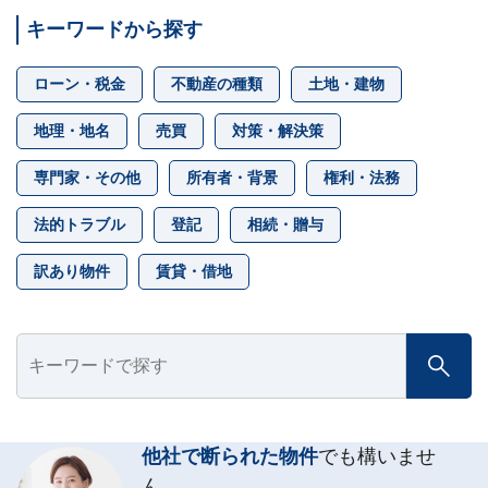
キーワードから探す
ローン・税金
不動産の種類
土地・建物
地理・地名
売買
対策・解決策
専門家・その他
所有者・背景
権利・法務
法的トラブル
登記
相続・贈与
訳あり物件
賃貸・借地
他社で断られた物件
でも構いませ
ん。