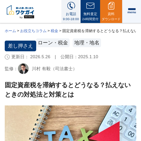
menu
お電話
無料査定
資料
9:00-18:00
24時間受付
ダウンロード
ホーム
>
お役立ちコラム
>
税金
>
固定資産税を滞納するとどうなる？払えない
ローン・税金
地理・地名
差し押さえ
更新日： 2026.5.26 | 公開日：
2025.1.10
ワ
ケ
監修：
川村 有毅（司法書士）
ガ
イ
に
固定資産税を滞納するとどうなる？払えない
つ
ときの対処法と対策とは
い
て
i
会
社
案
内・
代
表
メ
ッ