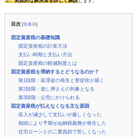
で、実践的な解決策を詳しく解説
します。
事
例
お
目次
[
非表示
]
役
立
固定資産税の基礎知識
ち
コ
固定資産税の計算方法
ラ
支払い時期と支払い方法
ム
固定資産税の軽減制度とは
相
📖
▾
続・
固定資産税を滞納するとどうなるのか？
共
有
第1段階：延滞金の発生と督促状が届く
持
分・
第2段階：差し押さえの対象となる
空
き
第3段階：公売にかけられる
家・
税
固定資産税が払えなくなる主な原因
金
収入が減少して支払いが厳しくなった
相続により予期せぬ納税義務が発生した
お
客
住宅ローンとの二重負担で苦しくなった
様