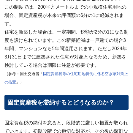
わせ
✉
この制度では、200平方メートルまでの小規模住宅用地の
メー
場合、固定資産税が本来の評価額の6分の1に軽減されま
ルフ
ォー
す。
ムは
こち
住宅を新築した場合は、一定期間、税額が2分の1になる制
ら ›
度も設けられています。この新築軽減は一戸建ての場合3
お電
年間、マンションなら5年間適用されます。ただし2024年
話で
の無
3月31日までに建築された住宅が対象となるため、新築を
料査
検討している場合は期限に注意が必要です。
定
📞
0120-
（参考：国土交通省「
固定資産税等の住宅用地特例に係る空き家対策上
536-
408 ／
の措置
」）
9:00〜
18:00
固定資産税を滞納するとどうなるのか？
資料
ダウ
ンロ
ード
（無
固定資産税の納付を怠ると、段階的に厳しい措置が取られ
料）
📄
ていきます。初期段階での適切な対応が、その後の深刻な
サー