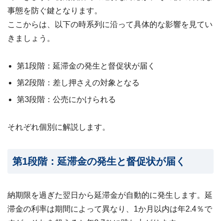
ビス
事態を防ぐ鍵となります。
案
内・
ここからは、以下の時系列に沿って具体的な影響を見てい
買取
きましょう。
事例
集 ›
第1段階：延滞金の発生と督促状が届く
第2段階：差し押さえの対象となる
第3段階：公売にかけられる
それぞれ個別に解説します。
第1段階：延滞金の発生と督促状が届く
納期限を過ぎた翌日から延滞金が自動的に発生
します。延
滞金の利率は期間によって異なり、1か月以内は年2.4％で