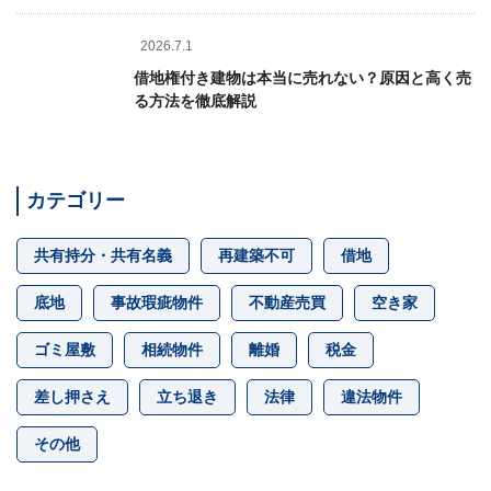
2026.7.1
借地権付き建物は本当に売れない？原因と高く売
る方法を徹底解説
カテゴリー
共有持分・共有名義
再建築不可
借地
底地
事故瑕疵物件
不動産売買
空き家
ゴミ屋敷
相続物件
離婚
税金
差し押さえ
立ち退き
法律
違法物件
その他