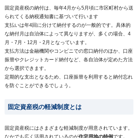
24
固定資産税の納付は、毎年4月から5月頃に市区町村から送
時
られてくる納税通知書に基づいて行います
間
メ
支払いは年4回に分けて納付するのが一般的です。具体的
ー
な納付月は自治体によって異なりますが、多くの場合、4
ル
受
月・7月・12月・2月となっています。
付・
支払方法は金融機関やコンビニでの窓口納付のほか、口座
翌
営
振替やクレジットカード納付など、各自治体が定めた方法
業
から選択できます。
日
ま
定期的な支出となるため、口座振替を利用すると納付忘れ
で
を防ぐことができるでしょう。
に
ご
返
信
固定資産税の軽減制度とは
無料
査
固定資産税にはさまざまな軽減制度が用意されています。
定・
お問
なかでも広く活用されているのが
住宅用地の特例
です。
い合