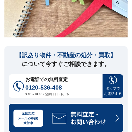
セ
ー
ジ
訳
あ
り
物
件
【訳あり物件・不動産の処分・買取】
買
取・
について今すぐご相談できます。
売
却
に
お電話での無料査定
つ
0120-536-408
い
タップで
🏠
▾
お電話する
て
9:00～18:00 / 定休日 日・祝・水
共
有
持
分・
空
き
家・
再