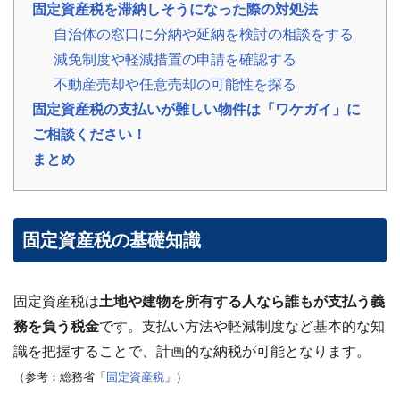
固定資産税を滞納しそうになった際の対処法
の
声
自治体の窓口に分納や延納を検討の相談をする
ご
減免制度や軽減措置の申請を確認する
依
頼
不動産売却や任意売却の可能性を探る
い
た
💬
固定資産税の支払いが難しい物件は「ワケガイ」に
だ
い
ご相談ください！
た
お
まとめ
客
様
の
レ
ビ
ュ
固定資産税の基礎知識
ー
よ
固定資産税は
土地や建物を所有する人なら誰もが支払う義
く
務を負う税金
です。支払い方法や軽減制度など基本的な知
あ
る
識を把握することで、計画的な納税が可能となります。
ご
（参考：総務省「
固定資産税
」）
質
問