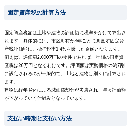
?
査
定・
固定資産税の計算方法
買
取・
税
金・
共
固定資産税額は土地や建物の評価額に税率をかけて算出さ
有
持
れます。具体的には、市区町村が3年ごとに見直す固定資
分
産税評価額に、標準税率1.4%を乗じた金額となります。
例えば、評価額2,000万円の物件であれば、年間の固定資
※
し
産税は28万円となるわけです。評価額は実勢価格の約7割
つ
に設定されるのが一般的で、土地と建物は別々に計算され
こ
い
ます。
営
建物は経年劣化による減価償却分が考慮され、年々評価額
業
は
が下がっていく仕組みとなっています。
行
い
ま
支払い時期と支払い方法
せ
ん
※