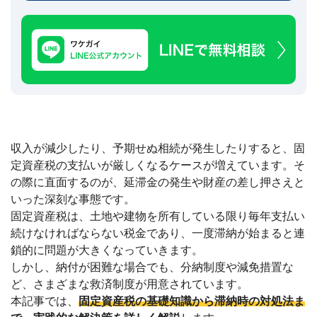
建
築
不
可
な
ど
訳
あ
り
物
収入が減少したり、予期せぬ相続が発生したりすると、固
件
買
定資産税の支払いが厳しくなるケースが増えています。そ
取
の際に直面するのが、延滞金の発生や財産の差し押さえと
実
いった深刻な事態です。
績
📊
固定資産税は、土地や建物を所有している限り毎年支払い
全
国
続けなければならない税金であり、一度滞納が始まると連
47
都
鎖的に問題が大きくなっていきます。
道
しかし、納付が困難な場合でも、分納制度や減免措置な
府
県
ど、さまざまな救済制度が用意されています。
の
本記事では、
固定資産税の基礎知識から滞納時の対処法ま
買
取