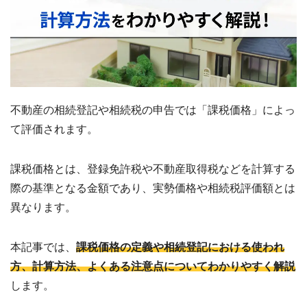
セ
ー
ジ
訳
あ
り
物
不動産の相続登記や相続税の申告では「課税価格」によっ
件
買
て評価されます。
取・
売
却
課税価格とは、登録免許税や不動産取得税などを計算する
に
際の基準となる金額であり、実勢価格や相続税評価額とは
つ
い
異なります。
🏠
▾
て
共
有
本記事では、
課税価格の定義や相続登記における使われ
持
分・
方、計算方法、よくある注意点についてわかりやすく解説
空
き
します。
家・
再