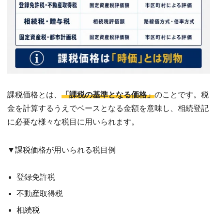
?
査
定・
買
取・
税
金・
共
有
持
分
課税価格とは、
「課税の基準となる価格」
のことです。税
※
し
金を計算するうえでベースとなる金額を意味し、相続登記
つ
に必要な様々な税目に用いられます。
こ
い
営
▼課税価格が用いられる税目例
業
は
行
登録免許税
い
ま
不動産取得税
せ
ん
相続税
※