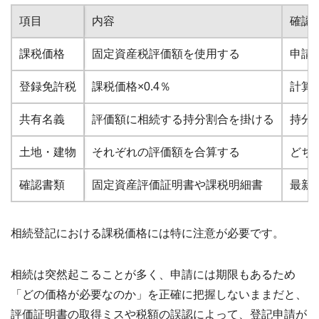
項目
内容
確認
課税価格
固定資産税評価額を使用する
申請
登録免許税
課税価格×0.4％
計算
共有名義
評価額に相続する持分割合を掛ける
持分
土地・建物
それぞれの評価額を合算する
どち
確認書類
固定資産評価証明書や課税明細書
最新
相続登記における課税価格には特に注意が必要です。
相続は突然起こることが多く、申請には期限もあるため
「どの価格が必要なのか」を正確に把握しないままだと、
評価証明書の取得ミスや税額の誤認によって、登記申請が