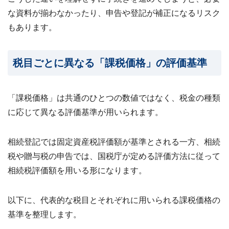
わせ
✉
な資料が揃わなかったり、申告や登記が補正になるリスク
メー
ルフ
もあります。
ォー
ムは
こち
ら ›
税目ごとに異なる「課税価格」の評価基準
お電
話で
の無
「課税価格」は共通のひとつの数値ではなく、税金の種類
料査
に応じて異なる評価基準が用いられます。
定
📞
0120-
536-
408 ／
相続登記では固定資産税評価額が基準とされる一方、相続
9:00〜
税や贈与税の申告では、国税庁が定める評価方法に従って
18:00
相続税評価額を用いる形になります。
資料
ダウ
ンロ
以下に、代表的な税目とそれぞれに用いられる課税価格の
ード
（無
基準を整理します。
料）
📄
サー