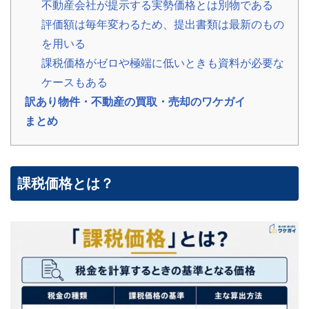
不動産会社が提示する実勢価格とは別物である
の
声
評価額は毎年変わるため、提出書類は最新のもの
ご
を用いる
依
頼
課税価格がゼロや極端に低いときも資料が必要な
い
た
💬
ケースもある
だ
い
訳あり物件・不動産の買取・売却のワケガイ
た
お
まとめ
客
様
の
レ
ビ
課税価格とは？
ュ
ー
よ
く
あ
る
ご
質
問