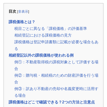
建
築
不
目次
[
非表示
]
可
な
ど
課税価格とは？
税目ごとに異なる「課税価格」の評価基準
訳
相続登記における課税価格の見方
あ
り
課税価格は登記申請書類に記載が必要な場合もあ
物
る
件
買
相続登記以外の課税価格が使われる例
取
例①：不動産取得税の課税対象として評価する場
実
績
合
📊
全
例②：贈与税・相続税のための財産評価を行う場
国
47
合
都
道
例③：訳あり不動産の売却や名義変更時に活用す
府
県
る場合
の
買
課税価格はどこで確認できる？2つの方法と注意点
取