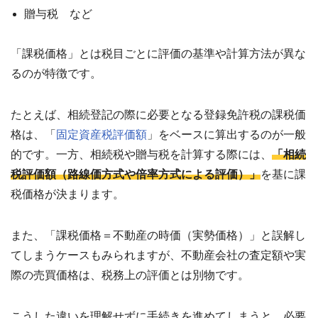
24
贈与税 など
時
間
メ
「課税価格」とは税目ごとに評価の基準や計算方法が異な
ー
るのが特徴です。
ル
受
付・
たとえば、相続登記の際に必要となる登録免許税の課税価
翌
営
格は、「
固定資産税評価額
」をベースに算出するのが一般
業
的です。一方、相続税や贈与税を計算する際には、
「相続
日
税評価額（路線価方式や倍率方式による評価）」
ま
を基に課
で
税価格が決まります。
に
ご
返
また、「課税価格＝不動産の時価（実勢価格）」と誤解し
信
てしまうケースもみられますが、不動産会社の査定額や実
無料
際の売買価格は、税務上の評価とは別物です。
査
定・
お問
こうした違いを理解せずに手続きを進めてしまうと、必要
い合