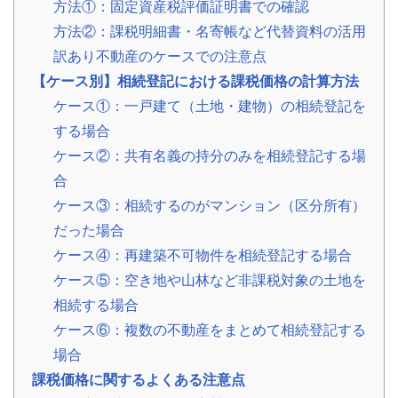
方法①：固定資産税評価証明書での確認
事
例
方法②：課税明細書・名寄帳など代替資料の活用
訳あり不動産のケースでの注意点
お
【ケース別】相続登記における課税価格の計算方法
役
立
ケース①：一戸建て（土地・建物）の相続登記を
ち
する場合
コ
ラ
ケース②：共有名義の持分のみを相続登記する場
ム
合
相
📖
▾
続・
ケース③：相続するのがマンション（区分所有）
共
有
だった場合
持
分・
ケース④：再建築不可物件を相続登記する場合
空
き
ケース⑤：空き地や山林など非課税対象の土地を
家・
税
相続する場合
金
ケース⑥：複数の不動産をまとめて相続登記する
場合
お
客
課税価格に関するよくある注意点
様