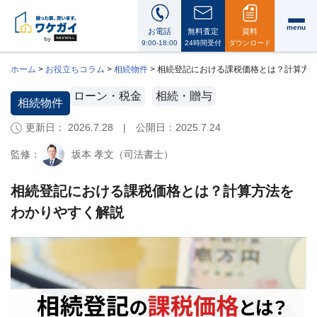
menu
お電話
無料査定
資料
9:00-18:00
24時間受付
ダウンロード
ホーム
>
お役立ちコラム
>
相続物件
>
相続登記における課税価格とは？計算方
ローン・税金
相続・贈与
相続物件
更新日： 2026.7.28 | 公開日：
2025.7.24
ワ
ケ
監修：
坂本 孝文（司法書士）
ガ
イ
に
相続登記における課税価格とは？計算方法を
つ
わかりやすく解説
い
て
i
会
社
案
内・
代
表
メ
ッ