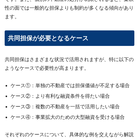
ビス
性の面では一般的な担保よりも制約が多くなる傾向があり
案
内・
ます。
買取
事例
集 ›
共同担保が必要となるケース
共同担保はさまざまな状況で活用されますが、特に以下の
ようなケースで必要性が高まります。
ケース①：単独の不動産では担保価値が不足する場合
ケース②：より有利な融資条件を得たい場合
ケース③：複数の不動産を一括で活用したい場合
ケース④：事業拡大のための大型融資を受ける場合
それぞれのケースについて、具体的な例を交えながら解説