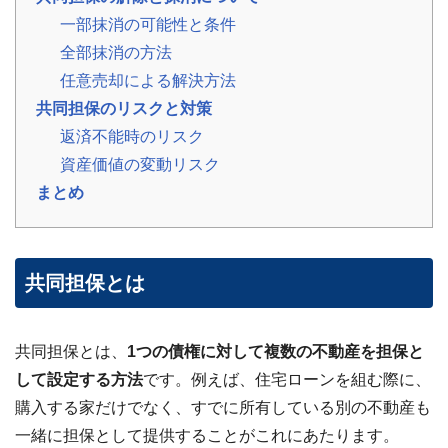
?
査
一部抹消の可能性と条件
定・
買
全部抹消の方法
取・
税
任意売却による解決方法
金・
共
共同担保のリスクと対策
有
持
返済不能時のリスク
分
資産価値の変動リスク
まとめ
※
し
つ
こ
い
共同担保とは
営
業
は
共同担保とは、
1つの債権に対して複数の不動産を担保と
行
い
して設定する方法
です。例えば、住宅ローンを組む際に、
ま
購入する家だけでなく、すでに所有している別の不動産も
せ
ん
一緒に担保として提供することがこれにあたります。
※