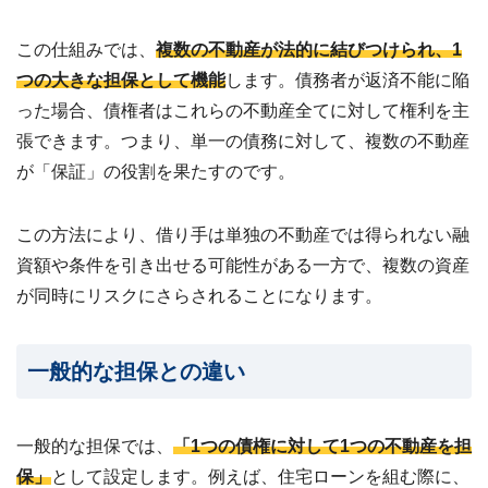
24
時
この仕組みでは、
複数の不動産が法的に結びつけられ、1
間
つの大きな担保として機能
します。債務者が返済不能に陥
メ
ー
った場合、債権者はこれらの不動産全てに対して権利を主
ル
張できます。つまり、単一の債務に対して、複数の不動産
受
付・
が「保証」の役割を果たすのです。
翌
営
業
この方法により、借り手は単独の不動産では得られない融
日
資額や条件を引き出せる可能性がある一方で、複数の資産
ま
で
が同時にリスクにさらされることになります。
に
ご
返
一般的な担保との違い
信
無料
査
一般的な担保では、
「1つの債権に対して1つの不動産を担
定・
お問
保」
として設定します。例えば、住宅ローンを組む際に、
い合