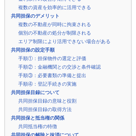
の
複数の資産を効率的に活用できる
声
共同担保のデメリット
ご
依
複数の不動産が同時に拘束される
頼
い
個別の不動産の処分が制限される
た
💬
だ
エリア制限により活用できない場合がある
い
た
共同担保の設定手順
お
客
手順①：担保物件の選定と評価
様
の
手順②：金融機関との交渉と条件確認
レ
手順③：必要書類の準備と提出
ビ
ュ
手順④：登記手続きの実施
ー
共同担保目録について
よ
共同担保目録の意味と役割
く
共同担保目録の取得方法
あ
る
共同担保と抵当権の関係
ご
共同抵当権の特徴
質
問
共同担保の解除と抹消について