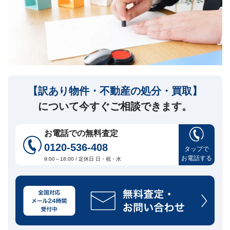
セ
ー
ジ
訳
あ
り
物
件
【訳あり物件・不動産の処分・買取】
買
について今すぐご相談できます。
取・
売
却
お電話での無料査定
に
つ
0120-536-408
タップで
い
お電話する
🏠
▾
9:00～18:00 / 定休日 日・祝・水
て
共
有
持
分・
空
き
家・
再