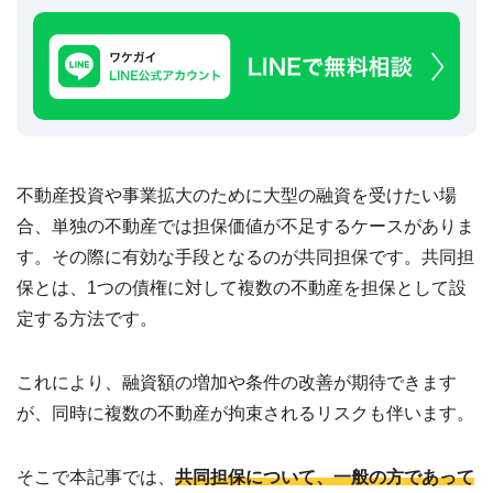
建
築
不
可
な
ど
訳
あ
り
不動産投資や事業拡大のために大型の融資を受けたい場
物
合、単独の不動産では担保価値が不足するケースがありま
件
買
す。その際に有効な手段となるのが共同担保です。共同担
取
保とは、1つの債権に対して複数の不動産を担保として設
実
績
定する方法です。
📊
全
国
47
これにより、融資額の増加や条件の改善が期待できます
都
道
が、同時に複数の不動産が拘束されるリスクも伴います。
府
県
の
買
そこで本記事では、
共同担保について、一般の方であって
取