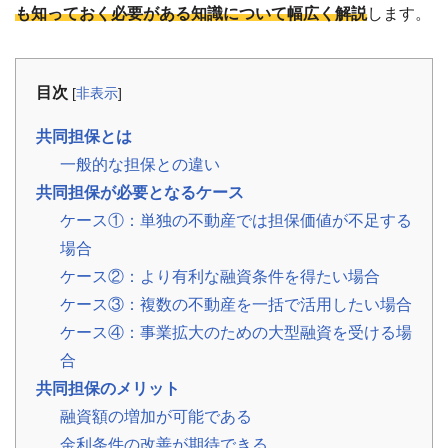
事
も知っておく必要がある知識について幅広く解説
します。
例
お
目次
役
[
非表示
]
立
ち
共同担保とは
コ
一般的な担保との違い
ラ
ム
共同担保が必要となるケース
相
📖
▾
ケース①：単独の不動産では担保価値が不足する
続・
共
場合
有
持
ケース②：より有利な融資条件を得たい場合
分・
空
ケース③：複数の不動産を一括で活用したい場合
き
家・
ケース④：事業拡大のための大型融資を受ける場
税
金
合
共同担保のメリット
お
融資額の増加が可能である
客
金利条件の改善が期待できる
様