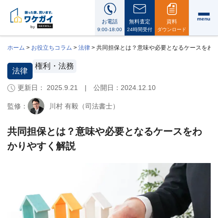
menu
お電話
無料査定
資料
9:00-18:00
24時間受付
ダウンロード
ホーム
>
お役立ちコラム
>
法律
>
共同担保とは？意味や必要となるケースをわ
権利・法務
法律
更新日： 2025.9.21 | 公開日：
2024.12.10
ワ
ケ
監修：
川村 有毅（司法書士）
ガ
イ
に
共同担保とは？意味や必要となるケースをわ
つ
かりやすく解説
い
て
i
会
社
案
内・
代
表
メ
ッ