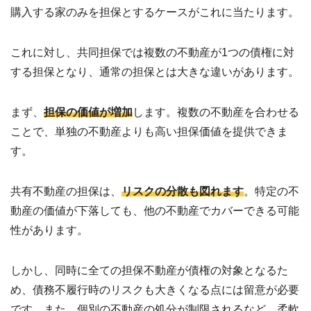
わせ
購入する家のみを担保とするケースがこれに当たります。
✉
メー
ルフ
ォー
これに対し、共同担保では複数の不動産が1つの債権に対
ムは
こち
する担保となり、通常の担保とは大きな違いがあります。
ら ›
お電
まず、
担保の価値が増加
します。複数の不動産を合わせる
話で
ことで、単独の不動産よりも高い担保価値を提供できま
の無
料査
す。
定
📞
0120-
536-
408 ／
共有不動産の担保は、
リスクの分散も図れます
。特定の不
9:00〜
動産の価値が下落しても、他の不動産でカバーできる可能
18:00
性があります。
資料
ダウ
ンロ
しかし、同時に全ての担保不動産が債権の対象となるた
ード
（無
め、債務不履行時のリスクも大きくなる点には留意が必要
料）
📄
です。また、個別の不動産の処分が制限されるなど、柔軟
サー