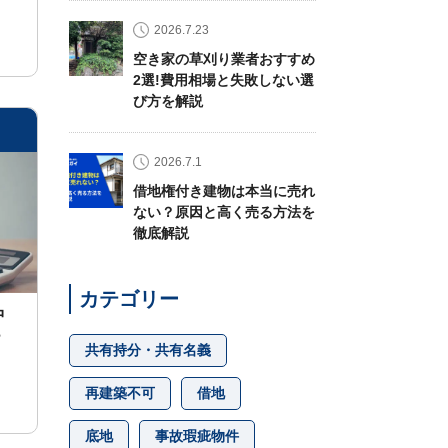
2026.7.23
空き家の草刈り業者おすすめ
2選!費用相場と失敗しない選
び方を解説
2026.7.1
借地権付き建物は本当に売れ
ない？原因と高く売る方法を
徹底解説
カテゴリー
仲
？
共有持分・共有名義
再建築不可
借地
底地
事故瑕疵物件