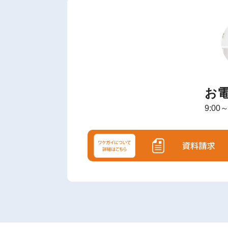
質
問
?
査
定・
買
取・
税
金・
共
有
持
お
分
9:00
※
し
つ
こ
い
営
業
は
行
い
ま
せ