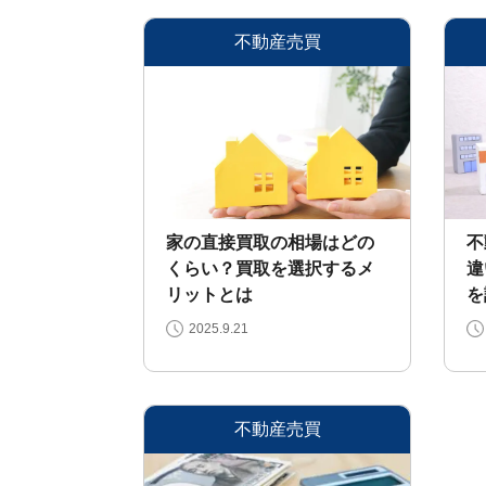
買
取
不動産売買
事
例
お
役
立
ち
コ
ラ
ム
家の直接買取の相場はどの
不
相
📖
▾
くらい？買取を選択するメ
違
続・
共
リットとは
を
有
持
2025.9.21
分・
空
き
家・
税
金
不動産売買
お