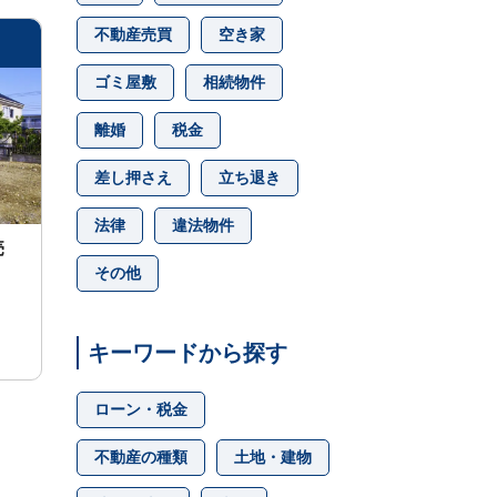
不動産売買
空き家
ゴミ屋敷
相続物件
離婚
税金
差し押さえ
立ち退き
法律
違法物件
売
その他
キーワードから探す
ローン・税金
不動産の種類
土地・建物