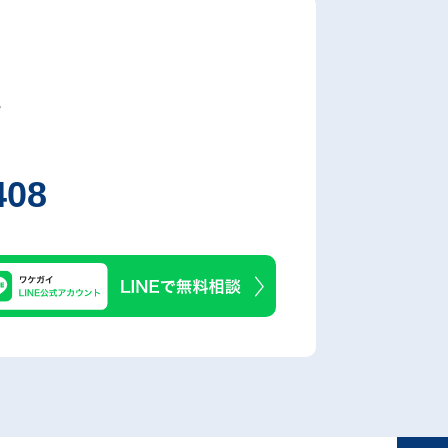
。
408