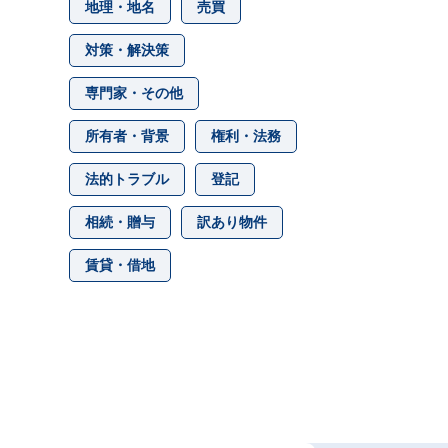
地理・地名
売買
対策・解決策
専門家・その他
所有者・背景
権利・法務
法的トラブル
登記
相続・贈与
訳あり物件
賃貸・借地