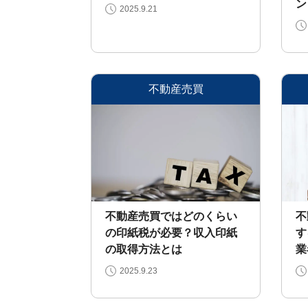
ン
家・
2025.9.21
再
建
築
不
可
な
ど
不動産売買
訳
あ
り
物
件
買
取
実
不動産売買ではどのくらい
不
績
📊
の印紙税が必要？収入印紙
す
全
国
の取得方法とは
業
47
都
2025.9.23
道
府
県
の