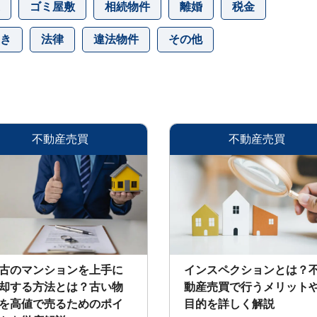
ゴミ屋敷
相続物件
離婚
税金
き
法律
違法物件
その他
不動産売買
不動産売買
古のマンションを上手に
インスペクションとは？
却する方法とは？古い物
動産売買で行うメリット
を高値で売るためのポイ
目的を詳しく解説