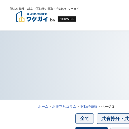
訳あり物件、訳あり不動産の買取・売却ならワケガイ
ワ
ケ
ガ
イ
に
つ
い
て
i
ホーム
>
お役立ちコラム
>
不動産売買
>
ページ 2
会
社
案
全て
共有持分・共
内・
代
表