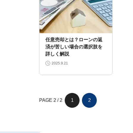
客
様
の
声
ご
依
頼
い
任意売却とは？ローンの返
た
💬
済が苦しい場合の選択肢を
だ
い
詳しく解説
た
お
2025.9.21
客
様
の
レ
ビ
ュ
ー
PAGE 2 / 2
1
2
よ
く
あ
る
ご