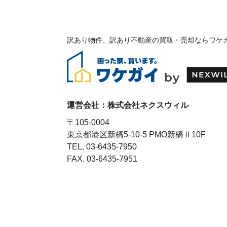
ん
※
24
時
訳あり物件、訳あり不動産の買取・売却ならワケ
間
メ
ー
ル
受
付・
翌
運営会社：
株式会社ネクスウィル
営
業
〒105-0004
日
東京都港区新橋5-10-5 PMO新橋Ⅱ10F
ま
TEL. 03-6435-7950
で
FAX. 03-6435-7951
に
ご
返
信
無料
査
定・