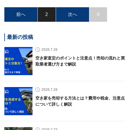
24
時
前へ
2
次へ
6
間
メ
ー
ル
最新の投稿
受
付・
翌
2026.7.28
営
空き家査定のポイントと注意点！売却の流れと買
業
取業者選び方まで解説
日
ま
で
に
ご
2026.7.28
返
空き家を売却する方法とは？費用や税金、注意点
信
について詳しく解説
無料
査
定・
お問
い合
2026.7.23