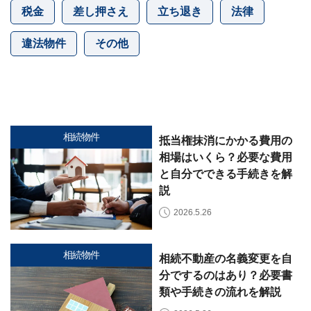
セ
税金
差し押さえ
立ち退き
法律
ー
ジ
違法物件
その他
訳
あ
り
物
件
買
相続物件
抵当権抹消にかかる費用の
取・
売
相場はいくら？必要な費用
却
と自分でできる手続きを解
に
説
つ
い
2026.5.26
🏠
▾
て
共
有
相続物件
持
相続不動産の名義変更を自
分・
分でするのはあり？必要書
空
き
類や手続きの流れを解説
家・
再