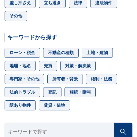
差し押さえ
立ち退き
法律
違法物件
ビス
案
内・
その他
買取
事例
集 ›
キーワードから探す
ローン・税金
不動産の種類
土地・建物
地理・地名
売買
対策・解決策
専門家・その他
所有者・背景
権利・法務
法的トラブル
登記
相続・贈与
訳あり物件
賃貸・借地