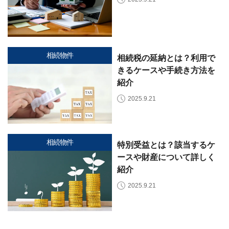
?
査
定・
買
取・
税
金・
共
相続物件
相続税の延納とは？利用で
有
持
きるケースや手続き方法を
分
紹介
2025.9.21
※
し
つ
こ
い
相続物件
特別受益とは？該当するケ
営
ースや財産について詳しく
業
紹介
は
行
2025.9.21
い
ま
せ
ん
※