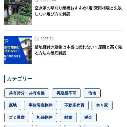
わせ
✉
空き家の草刈り業者おすすめ2選!費用相場と失敗
メー
しない選び方を解説
ルフ
ォー
ムは
こち
ら ›
2026.7.1
お電
借地権付き建物は本当に売れない？原因と高く売
話で
る方法を徹底解説
の無
料査
定
📞
0120-
536-
408 ／
カテゴリー
9:00〜
18:00
共有持分・共有名義
再建築不可
借地
資料
ダウ
底地
事故瑕疵物件
不動産売買
空き家
ンロ
ード
（無
ゴミ屋敷
相続物件
離婚
税金
料）
📄
サー