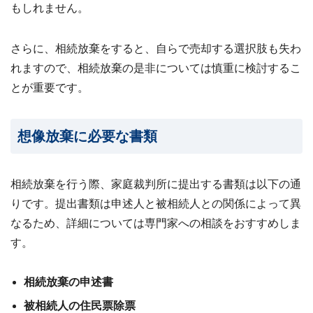
もしれません。
ビス
案
内・
買取
さらに、相続放棄をすると、自らで売却する選択肢も失わ
事例
集 ›
れますので、相続放棄の是非については慎重に検討するこ
とが重要です。
想像放棄に必要な書類
相続放棄を行う際、家庭裁判所に提出する書類は以下の通
りです。提出書類は申述人と被相続人との関係によって異
なるため、詳細については専門家への相談をおすすめしま
す。
相続放棄の申述書
被相続人の住民票除票