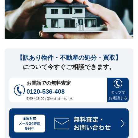
セ
ー
ジ
訳
あ
り
物
件
【訳あり物件・不動産の処分・買取】
買
取・
について今すぐご相談できます。
売
却
に
お電話での無料査定
つ
0120-536-408
い
タップで
🏠
▾
お電話する
て
9:00～18:00 / 定休日 日・祝・水
共
有
持
分・
空
き
家・
再