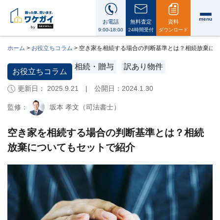
menu
お電話
無料査定
資料
9:00-18:00
24時間受付
ダウンロード
ホーム
>
お役立ちコラム
>
空き家を相続する場合の判断基準とは？相続放棄に
相続・贈与
訳あり物件
お役立ちコラム
更新日： 2025.9.21 | 公開日：
2024.1.30
ワ
ケ
監修：
坂本 孝文（司法書士）
ガ
イ
に
空き家を相続する場合の判断基準とは？相続
つ
放棄についてもセットで紹介
い
て
i
会
社
案
内・
代
表
メ
ッ