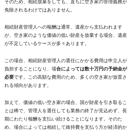
そのため、相続放棄をしても、直ちに空き家の管理義務が
わせ
✉
免除されるわけではありません。
メー
ルフ
ォー
ムは
相続財産管理人への報酬は通常、遺産から支払われます
こち
ら ›
が、空き家のような価値の低い財産を放棄する場合、遺産
が不足しているケースが多々あります。
お電
話で
の無
この場合、相続財産管理人の選任にかかる費用は申立人が
料査
定
📞
負担することになり、場
合によっては数十万円の予納金が
0120-
536-
必要
です。この高額な費用のため、多くの空き家が放置さ
408 ／
れる傾向があります。
9:00〜
18:00
加えて、価値の低い空き家の場合、国が財産を引き取るこ
資料
ダウ
とは稀で、管理人を選任しても業務の終了が見込めず、長
ンロ
ード
期にわたり報酬を支払い続けることになります。そのた
（無
料）
め、場合によっては相続して維持費を支払う方が経済的か
📄
サー