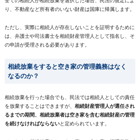
全ての相続人が相続放棄を選択した場合、民法の規定によ
24
り、不動産など所有者のいない財産は国庫に帰属します。
時
間
メ
ただし、実際に相続人が存在しないことを証明するために
ー
ル
は、弁護士や司法書士を相続財産管理人として指名し、そ
受
の申請が受理される必要があります。
付・
翌
営
業
相続放棄をすると空き家の管理義務はなく
日
なるのか？
ま
で
に
ご
相続放棄を行った場合でも、民法では相続人としての責任
返
を放棄することはできますが、
相続財産管理人が選任され
信
るまでの期間、相続放棄者は空き家を含む相続財産の管理
無料
を続けなければならない
と定められています。
査
定・
お問
い合