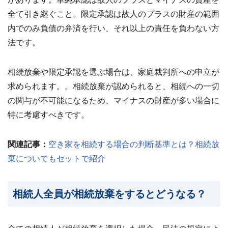
?
査
全て引き継ぐこと。限定承認は故人のプラスの財産の範囲
定・
買
内でのみ負債の弁済を行い、それ以上の責任を負わない方
取・
税
法です。
金・
共
有
持
相続放棄や限定承認を選ぶ場合は、家庭裁判所への申立が
分
求められます。。相続放棄が認められると、相続への一切
の関与が不可能になるため、マイナスの財産が多い場合に
※
し
特に考慮すべきです。
つ
こ
い
関連記事：
空き家を相続する場合の判断基準とは？相続放
営
棄についてもセットで紹介
業
は
行
い
相続人全員が相続放棄をするとどうなる？
ま
せ
ん
※