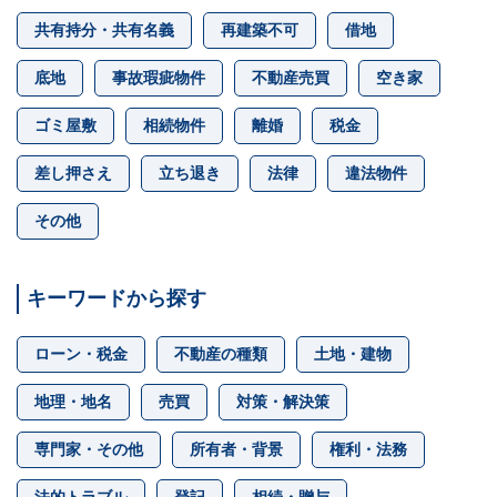
共有持分・共有名義
再建築不可
借地
底地
事故瑕疵物件
不動産売買
空き家
ゴミ屋敷
相続物件
離婚
税金
差し押さえ
立ち退き
法律
違法物件
その他
キーワードから探す
ローン・税金
不動産の種類
土地・建物
地理・地名
売買
対策・解決策
専門家・その他
所有者・背景
権利・法務
法的トラブル
登記
相続・贈与