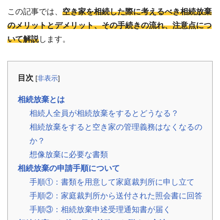
事
この記事では、
空き家を相続した際に考えるべき相続放棄
例
のメリットとデメリット、その手続きの流れ、注意点につ
お
いて解説
します。
役
立
ち
コ
目次
[
非表示
]
ラ
ム
相続放棄とは
相
📖
▾
続・
相続人全員が相続放棄をするとどうなる？
共
有
相続放棄をすると空き家の管理義務はなくなるの
持
分・
か？
空
き
想像放棄に必要な書類
家・
相続放棄の申請手順について
税
金
手順①：書類を用意して家庭裁判所に申し立て
手順②：家庭裁判所から送付された照会書に回答
お
客
手順③：相続放棄申述受理通知書が届く
様