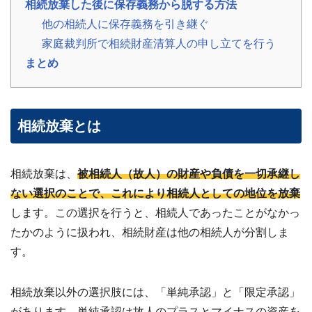
相続放棄した後に保存義務から脱する方法
の
他の相続人に保存義務を引き継ぐ
声
ご
家庭裁判所で相続財産清算人の申し立てを行う
依
頼
まとめ
い
た
💬
だ
い
た
お
相続放棄とは
客
様
の
レ
相続放棄は、
被相続人（故人）の財産や負債を一切承継し
ビ
ュ
ない選択のことで、これにより相続人としての地位を放棄
ー
します。この選択を行うと、相続人であったことがなかっ
よ
たかのように扱われ、相続財産は他の相続人が分割しま
く
す。
あ
る
ご
相続放棄以外の選択肢には、「単純承認」と「限定承認」
質
問
があります。単純承認は故人のプラスとマイナスの資産を