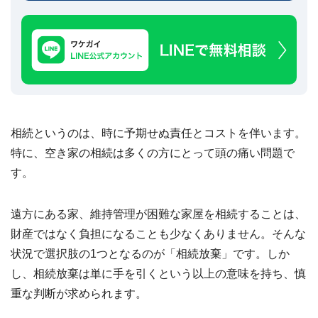
建
築
不
可
な
ど
訳
あ
り
相続というのは、時に予期せぬ責任とコストを伴います。
物
件
特に、空き家の相続は多くの方にとって頭の痛い問題で
買
す。
取
実
績
📊
遠方にある家、維持管理が困難な家屋を相続することは、
全
国
財産ではなく負担になることも少なくありません。そんな
47
都
状況で選択肢の1つとなるのが「相続放棄」です。しか
道
府
し、相続放棄は単に手を引くという以上の意味を持ち、慎
県
の
重な判断が求められます。
買
取