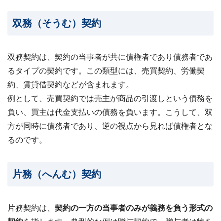
ビス
案
双務（そうむ）契約
内・
買取
事例
集 ›
双務契約は、契約の当事者が共に債権者であり債務者であ
るタイプの契約です。この類型には、売買契約、労働契
約、賃貸借契約などが含まれます。
例として、売買契約では売主が商品の引渡しという債務を
負い、買主は代金支払いの債務を負います。こうして、双
方が同時に債務者であり、逆の視点から見れば債権者とな
るのです。
片務（へんむ）契約
片務契約は、
契約の一方の当事者のみが義務を負う形式の