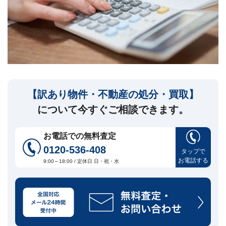
セ
ー
ジ
訳
あ
り
物
件
【訳あり物件・不動産の処分・買取】
買
取・
について今すぐご相談できます。
売
却
に
お電話での無料査定
つ
0120-536-408
い
タップで
🏠
▾
お電話する
て
9:00～18:00 / 定休日 日・祝・水
共
有
持
分・
空
き
家・
再