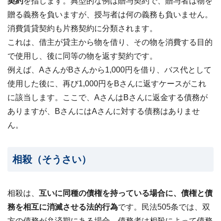
契約
を指します。典型的な例は贈与契約で、贈与者は物を
贈る義務を負いますが、授与者は何の義務も負いません。
消費賃貸契約も片務契約に分類されます。
これは、借主が貸主から物を借り、その物を消費する目的
で使用し、後に同等の物を返す契約です。
例えば、AさんがBさんから1,000円を借り、バス代として
使用した後に、再び1,000円をBさんに返すケースがこれ
に該当します。ここで、AさんはBさんに返金する債務が
ありますが、BさんにはAさんに対する債務はありませ
ん。
相殺（そうさい）
相殺は、
互いに同種の債権を持っている場合に、債権と債
務を相互に消滅させる法的行為
です。民法505条では、双
方の債務が弁済期にある場合、債務者は相殺によって債務