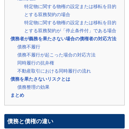
の
特定物に関する物権の設定または移転を目的
声
とする双務契約の場合
ご
依
特定物に関する物権の設定または移転を目的
頼
い
とする双務契約が「停止条件付」である場合
た
💬
だ
債務者が義務を果たさない場合の債権者の対応方法
い
た
債務不履行
お
客
債務不履行が起こった場合の対応方法
様
同時履行の抗弁権
の
レ
不動産取引における同時履行の流れ
ビ
ュ
債務を果たさないリスクとは
ー
債務整理の効果
よ
まとめ
く
あ
る
ご
債務と債権の違い
質
問