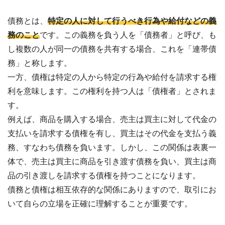
?
査
定・
債務とは、
特定の人に対して行うべき行為や給付などの義
買
取・
務のこと
です。この義務を負う人を「債務者」と呼び、も
税
金・
し複数の人が同一の債務を共有する場合、これを「連帯債
共
有
務」と称します。
持
分
一方、債権は特定の人から特定の行為や給付を請求する権
利を意味します。この権利を持つ人は「債権者」とされま
※
す。
し
例えば、商品を購入する場合、売主は買主に対して代金の
つ
こ
支払いを請求する債権を有し、買主はその代金を支払う義
い
務、すなわち債務を負います。しかし、この関係は表裏一
営
業
体で、売主は買主に商品を引き渡す債務を負い、買主は商
は
品の引き渡しを請求する債権を持つことになります。
行
い
債務と債権は相互依存的な関係にありますので、取引にお
ま
いて自らの立場を正確に理解することが重要です。
せ
ん
※