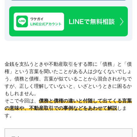
建
築
不
可
な
ど
訳
あ
り
物
金銭を支払うときや不動産取引をする際に「債務」と「債
件
買
権」という言葉を聞いたことがある人は少なくないでしょ
取
う。債務と債権、言葉が似ていることから混合されがちで
実
すが、正しく理解していないと、いざというときに困るか
績
📊
もしれません。
全
国
そこで今回は、
債務と債権の違いと付随して出てくる言葉
47
都
の意味や、不動産取引での事例などをあわせて解説
しま
道
す。
府
県
の
買
取