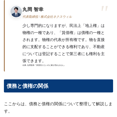
わせ
✉
丸岡 智幸
メー
ルフ
代表取締役 / 株式会社ネクスウィル
ォー
ムは
少し専門的になりますが、民法上「地上権」は
こち
ら ›
物権の一種であり、「賃借権」は債権の一種と
されます。物権の代表が所有権です。物を直接
お電
話で
的に支配することができる権利であり、不動産
の無
料査
については登記することで第三者にも権利を主
定
📞
張できます。
0120-
出典: 丸岡智幸『拝啓売りたいのに家が売れません』
536-
408 ／
9:00〜
18:00
債務と債権の関係
資料
ダウ
ンロ
ード
ここからは、債務と債権の関係について整理して解説しま
（無
す。
料）
📄
サー