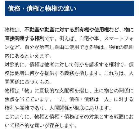
24
債務・債権と物権の違い
時
間
メ
ー
物権は、
不動産や動産に対する所有権や使用権など、物に
ル
直接関連する権利
です。例えば、自宅や車、スマートフォ
受
付・
ンなど、自分が所有し自由に使用できる物は、物権の範囲
翌
内にあるといえます。
営
対照的に、債権は他者に対して何かを請求する権利で、債
業
日
務は他者に何かを提供する義務を指します。これらは、人
ま
間関係に基づくもの。
で
に
物権は「物」に直接的な支配権を指し、主に物との関係に
ご
焦点を当てています。一方、債権・債務は「人」に対する
返
信
権利や義務であり、人間関係が根底にあります。
このように、物権と債権・債務はその対象とする範囲にお
無料
査
いて根本的な違いが存在します。
定・
お問
い合