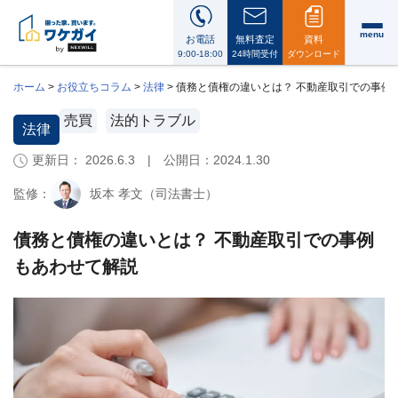
menu
お電話
無料査定
資料
9:00-18:00
24時間受付
ダウンロード
ホーム
>
お役立ちコラム
>
法律
>
債務と債権の違いとは？ 不動産取引での事例
売買
法的トラブル
法律
更新日： 2026.6.3 | 公開日：
2024.1.30
ワ
ケ
監修：
坂本 孝文（司法書士）
ガ
イ
に
債務と債権の違いとは？ 不動産取引での事例
つ
もあわせて解説
い
て
i
会
社
案
内・
代
表
メ
ッ