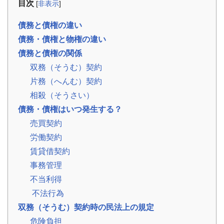
目次
[
非表示
]
事
例
債務と債権の違い
お
債務・債権と物権の違い
役
債務と債権の関係
立
ち
双務（そうむ）契約
コ
片務（へんむ）契約
ラ
ム
相殺（そうさい）
相
📖
▾
債務・債権はいつ発生する？
続・
共
売買契約
有
持
労働契約
分・
空
賃貸借契約
き
家・
事務管理
税
金
不当利得
不法行為
お
双務（そうむ）契約時の民法上の規定
客
危険負担
様