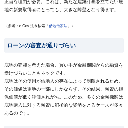
正当な理由が必要。これは、新たな建築計画を立てたい底
ビス
案
地の新規取得者にとっても、大きな障壁となり得ます。
内・
買取
事例
（参考：e-Gov 法令検索「
借地借家法
」）
集 ›
ローンの審査が通りづらい
底地の売却を考えた場合、買い手が金融機関からの融資を
受けづらいこともネックです。
底地はその使用が借地人の存在によって制限されるため、
その価値は更地の一部にしかならず、その結果、融資の担
保価値が低く評価されがち。このため、多くの金融機関は
底地購入に対する融資に消極的な姿勢をとるケースが多々
あるのです。