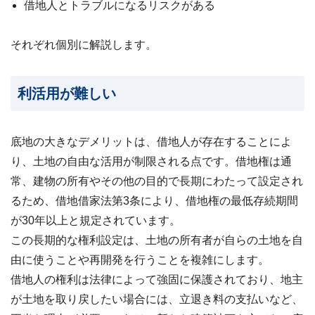
借地人とトラブルになるリスクがある
わせ
✉
メー
ルフ
それぞれ個別に解説します。
ォー
ムは
こち
ら ›
利活用が難しい
お電
話で
の無
底地の大きなデメリットは、借地人が存在することによ
料査
定
📞
り、土地の自由な活用が制限される点です。借地権は通
0120-
常、建物の所有やその他の目的で長期にわたって設定され
536-
408 ／
るため、
借地借家法第3条
により、借地権の最低存続期間
9:00〜
18:00
が30年以上と規定されています。
この長期的な権利設定は、土地の所有者が自らの土地を自
資料
ダウ
由に使うことや再開発を行うことを複雑にします。
ンロ
ード
借地人の権利は法律によって強固に保護されており、地主
（無
が土地を取り戻したい場合には、立退き料の支払いなど、
料）
📄
サー