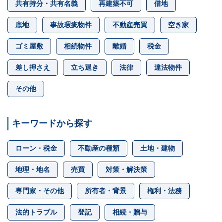
共有持分・共有名義
再建築不可
借地
底地
事故瑕疵物件
不動産売買
空き家
ゴミ屋敷
相続物件
離婚
税金
差し押さえ
立ち退き
法律
違法物件
その他
キーワードから探す
ローン・税金
不動産の種類
土地・建物
地理・地名
売買
対策・解決策
専門家・その他
所有者・背景
権利・法務
法的トラブル
登記
相続・贈与