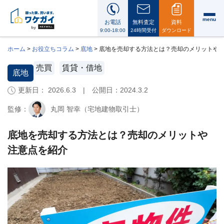
menu
お電話
無料査定
資料
9:00-18:00
24時間受付
ダウンロード
ホーム
>
お役立ちコラム
>
底地
>
底地を売却する方法とは？売却のメリットや
売買
賃貸・借地
底地
更新日： 2026.6.3 | 公開日：
2024.3.2
ワ
ケ
監修：
丸岡 智幸（宅地建物取引士）
ガ
イ
に
底地を売却する方法とは？売却のメリットや
つ
注意点を紹介
い
て
i
会
社
案
内・
代
表
メ
ッ