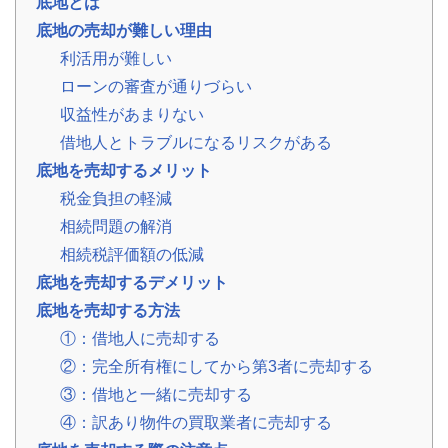
底地とは
事
例
底地の売却が難しい理由
利活用が難しい
お
ローンの審査が通りづらい
役
立
収益性があまりない
ち
借地人とトラブルになるリスクがある
コ
ラ
底地を売却するメリット
ム
税金負担の軽減
相
📖
▾
続・
相続問題の解消
共
有
相続税評価額の低減
持
底地を売却するデメリット
分・
空
底地を売却する方法
き
家・
①：借地人に売却する
税
金
②：完全所有権にしてから第3者に売却する
③：借地と一緒に売却する
お
④：訳あり物件の買取業者に売却する
客
様