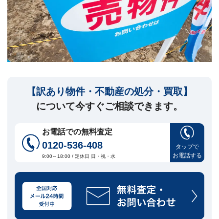
セ
ー
ジ
訳
あ
り
物
件
【訳あり物件・不動産の処分・買取】
買
取・
について今すぐご相談できます。
売
却
に
お電話での無料査定
つ
0120-536-408
い
タップで
🏠
▾
お電話する
て
9:00～18:00 / 定休日 日・祝・水
共
有
持
分・
空
き
家・
再