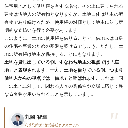
?
査
住宅用地として借地権を有する場合、その上に建てられる
定・
買
建物は借地人の所有物となりますが、土地自体は地主の所
取・
税
有物であり続けるため、使用権の対価として地主に対し定
金・
共
期的な支払いを行う必要があります。
有
このように、土地の使用権を借りることで、借地人は自身
持
分
の住宅や事業のための基盤を築けるでしょう。ただし、土
地の所有権は地主が保持することにもなります。
※
土地を貸し出している側、すなわち地主の視点では「底
し
つ
地」と表現されます。一方、土地を借りている側、つまり
こ
借地人からの視点では「借地」と呼ばれます。
これは、同
い
営
一の土地に対して、関わる人々の関係性や立場に応じて異
業
なる名称が用いられることを示しています。
は
行
い
ま
丸岡 智幸
せ
ん
代表取締役 / 株式会社ネクスウィル
※