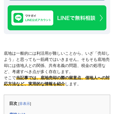
建
築
不
可
な
ど
訳
あ
り
物
底地は一般的には利活用が難しいことから、いざ「売却し
件
買
よう」と思っても一筋縄ではいきません。そもそも底地売
取
却には借地人との関係、共有名義の問題、税金の処理な
実
ど、考慮すべき点が多く存在します。
績
📊
そこで
当記事では、底地売却の際の留意点、借地人への対
全
国
応方法など、実用的な情報を紹介
します。
47
都
道
府
県
目次
[
非表示
]
の
買
取