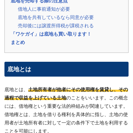
底地を売却する際の注意点
の
借地人に事前通知が必要
声
ご
底地を共有しているなら同意が必要
依
頼
売却後には譲渡所得税が課税される
い
「ワケガイ」は底地も買い取ります！
た
💬
だ
まとめ
い
た
お
客
様
の
底地とは
レ
ビ
ュ
ー
底地とは、
土地所有者が他者にその使用権を賃貸し、その
よ
過程で収益を上げている土地
のことをいいます。この概念
く
には、借地権という重要な法的枠組みが関連しています。
あ
借地権とは、土地を借りる権利を具体的に指し、土地の使
る
ご
用者が土地所有者に対して一定の条件下で土地を利用する
質
ことを可能にします。
問