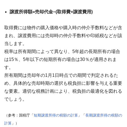
譲渡所得額=売却代金−(取得費+譲渡費用)
取得費には物件の購入価格や購入時の仲介手数料などが含
まれ、譲渡費用には売却時の仲介手数料や印紙税などが該
当します。
税率は所有期間によって異なり、
5年超の長期所有の場合
は15％
、
5年以下の短期所有の場合は30％が適用
されま
す。
所有期間は売却年の1月1日時点での期間で判定されるた
め、具体的な売却時期の選択も税負担に影響を与える重要
な要素。適切な税務計画により、税負担の最適化を図れる
でしょう。
（参考：国税庁「
短期譲渡所得の税額の計算
」「
長期譲渡所得の税額の
計算
」）