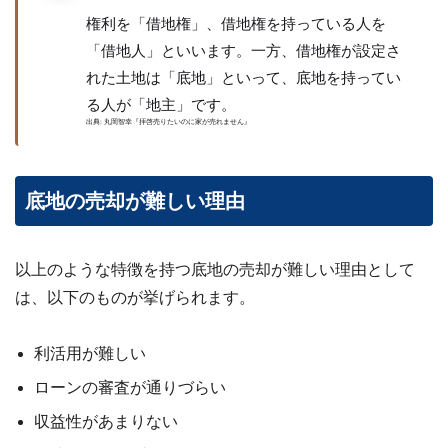
24
権利を「借地権」、借地権を持っている人を
時
「借地人」といいます。一方、借地権が設定さ
間
メ
れた土地は「底地」といって、底地を持ってい
ー
る人が「地主」です。
ル
出典: 丸岡智幸『拝啓売りたいのに家が売れません』
受
付・
翌
営
底地の売却が難しい理由
業
日
ま
で
以上のような特徴を持つ底地の売却が難しい理由として
に
は、以下のものが挙げられます。
ご
返
信
利活用が難しい
無料
ローンの審査が通りづらい
査
定・
収益性があまりない
お問
い合