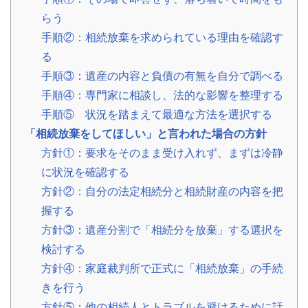
の
らう
声
手順②：相続放棄を求められている理由を確認す
ご
依
る
頼
い
手順③：遺産の内容と負債の有無を自分で調べる
た
💬
だ
手順④：専門家に相談し、法的な影響を整理する
い
た
手順⑤ 状況を踏まえて最適な方法を選択する
お
客
「相続放棄をしてほしい」と言われた場合の方針
様
の
方針①：要求をそのまま受け入れず、まずは冷静
レ
ビ
に状況を確認する
ュ
方針②：自分の法定相続分と相続財産の内容を把
ー
握する
よ
方針③：遺産分割で「相続分を放棄」する選択を
く
検討する
あ
る
方針④：家庭裁判所で正式に「相続放棄」の手続
ご
きを行う
質
問
方針⑤：他の相続人とトラブルを避けるために話