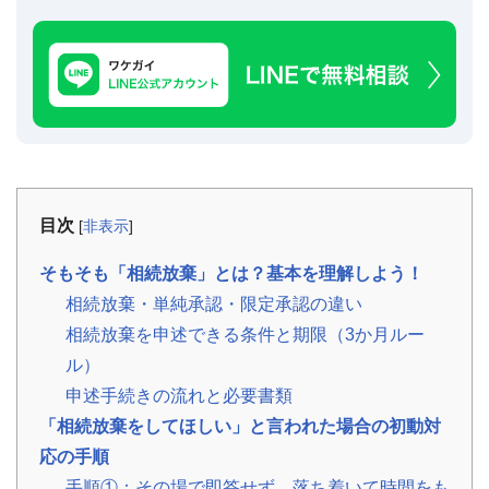
事
例
お
役
立
ち
コ
ラ
ム
目次
[
非表示
]
相
📖
▾
続・
共
そもそも「相続放棄」とは？基本を理解しよう！
有
持
相続放棄・単純承認・限定承認の違い
分・
空
相続放棄を申述できる条件と期限（3か月ルー
き
家・
ル）
税
金
申述手続きの流れと必要書類
「相続放棄をしてほしい」と言われた場合の初動対
お
応の手順
客
様
手順①：その場で即答せず、落ち着いて時間をも