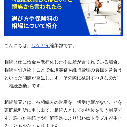
セ
ー
ジ
訳
あ
り
物
こんにちは。
ワケガイ
編集部です。
件
買
取・
相続財産に借金や老朽化した不動産が含まれている場合、
売
却
相続を引き継ぐことで返済義務や維持管理の負担を背負う
に
といった問題が発生します。その際に検討すべきなのが
つ
い
「相続放棄」です。
🏠
▾
て
共
有
相続放棄とは、被相続人の財産を一切受け継がないことを
持
分・
家庭裁判所に申し出て、相続人としての地位を失う制度で
空
き
す。誤った手続きや理解不足により思わぬトラブルが生じ
家・
再
ることも少なくありません。