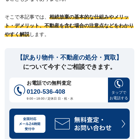
建
築
不
そこで本記事では、
相続放棄の基本的な仕組みやメリッ
可
な
ト・デメリット、不動産を含む場合の注意点などをわかり
ど
やすく解説
します。
訳
あ
り
【訳あり物件・不動産の処分・買取】
物
件
について今すぐご相談できます。
買
取
お電話での無料査定
実
績
0120-536-408
タップで
📊
全
お電話する
9:00～18:00 / 定休日 日・祝・水
国
47
都
道
府
県
の
買
取