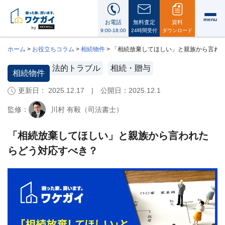
menu
お電話
無料査定
資料
9:00-18:00
24時間受付
ダウンロード
ホーム
>
お役立ちコラム
>
相続物件
>
「相続放棄してほしい」と親族から言わ
法的トラブル
相続・贈与
相続物件
更新日： 2025.12.17 | 公開日：
2025.12.1
ワ
ケ
監修：
川村 有毅（司法書士）
ガ
イ
に
「相続放棄してほしい」と親族から言われた
つ
らどう対応すべき？
い
て
i
会
社
案
内・
代
表
メ
ッ