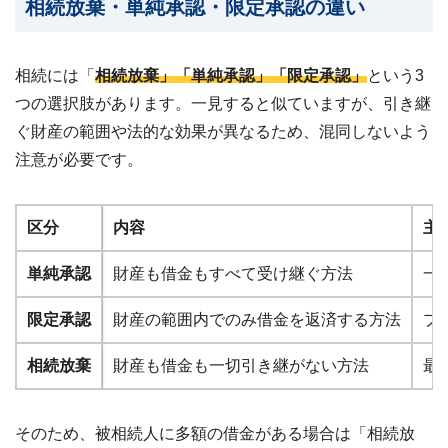
相続放棄・単純承認・限定承認の違い
ビス
案
内・
買取
相続には「
相続放棄」「単純承認」「限定承認」
という3
事例
集 ›
つの選択肢があります。一見すると似ていますが、引き継
ぐ財産の範囲や法的な効果が異なるため、混同しないよう
注意が必要です。
区分
内容
主
単純承認
財産も借金もすべて受け継ぐ方法
一
限定承認
財産の範囲内でのみ借金を返済する方法
プ
相続放棄
財産も借金も一切引き継がない方法
最
そのため、被相続人に多額の借金がある場合は「相続放