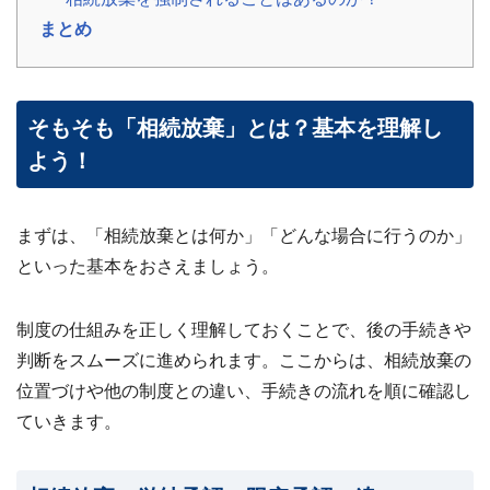
わせ
✉
まとめ
メー
ルフ
ォー
ムは
こち
そもそも「相続放棄」とは？基本を理解し
ら ›
よう！
お電
話で
の無
料査
まずは、「相続放棄とは何か」「どんな場合に行うのか」
定
📞
0120-
といった基本をおさえましょう。
536-
408 ／
9:00〜
制度の仕組みを正しく理解しておくことで、後の手続きや
18:00
判断をスムーズに進められます。ここからは、相続放棄の
資料
位置づけや他の制度との違い、手続きの流れを順に確認し
ダウ
ンロ
ていきます。
ード
（無
料）
📄
サー