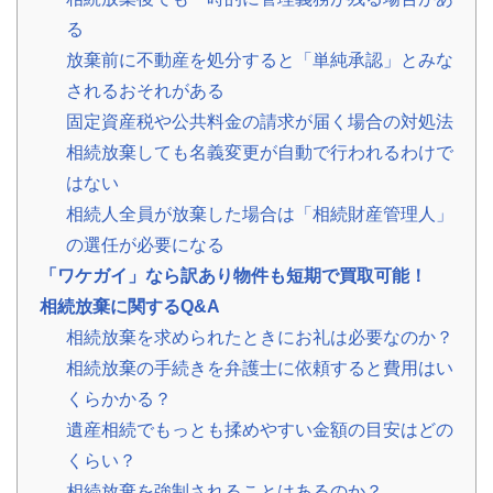
24
る
時
放棄前に不動産を処分すると「単純承認」とみな
間
メ
されるおそれがある
ー
固定資産税や公共料金の請求が届く場合の対処法
ル
受
相続放棄しても名義変更が自動で行われるわけで
付・
はない
翌
営
相続人全員が放棄した場合は「相続財産管理人」
業
の選任が必要になる
日
ま
「ワケガイ」なら訳あり物件も短期で買取可能！
で
相続放棄に関するQ&A
に
ご
相続放棄を求められたときにお礼は必要なのか？
返
相続放棄の手続きを弁護士に依頼すると費用はい
信
くらかかる？
無料
遺産相続でもっとも揉めやすい金額の目安はどの
査
定・
くらい？
お問
相続放棄を強制されることはあるのか？
い合