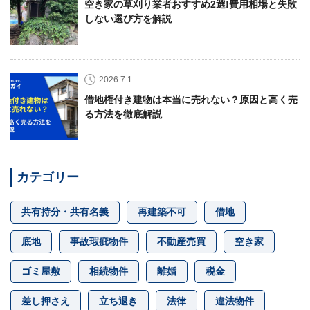
空き家の草刈り業者おすすめ2選!費用相場と失敗
しない選び方を解説
2026.7.1
借地権付き建物は本当に売れない？原因と高く売
る方法を徹底解説
カテゴリー
共有持分・共有名義
再建築不可
借地
底地
事故瑕疵物件
不動産売買
空き家
ゴミ屋敷
相続物件
離婚
税金
差し押さえ
立ち退き
法律
違法物件