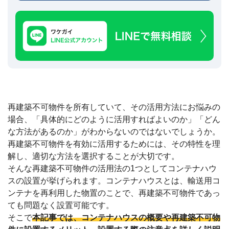
建
築
不
可
な
ど
訳
あ
り
物
再建築不可物件を所有していて、その活用方法にお悩みの
件
買
場合、「具体的にどのように活用すればよいのか」「どん
取
な方法があるのか」がわからないのではないでしょうか。
実
再建築不可物件を有効に活用するためには、その特性を理
績
📊
解し、適切な方法を選択することが大切です。
全
国
そんな再建築不可物件の活用法の1つとしてコンテナハウ
47
都
スの設置が挙げられます。コンテナハウスとは、輸送用コ
道
ンテナを再利用した物置のことで、再建築不可物件であっ
府
県
ても問題なく設置可能です。
の
そこで
本記事では、コンテナハウスの概要や再建築不可物
買
取