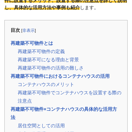
件に設置するメリット、設置する際の注意点を詳しく説明
事
例
し、具体的な活用方法や事例も紹介
します。
お
役
目次
[
非表示
]
立
ち
再建築不可物件とは
コ
ラ
再建築不可物件の定義
ム
再建築不可になる理由と背景
相
📖
▾
続・
再建築不可物件の活用の難しさ
共
有
再建築不可物件におけるコンテナハウスの活用
持
分・
コンテナハウスのメリット
空
き
再建築不可物件でコンテナハウスを設置する際の
家・
注意点
税
金
再建築不可物件×コンテナハウスの具体的な活用方
法
お
客
居住空間としての活用
様