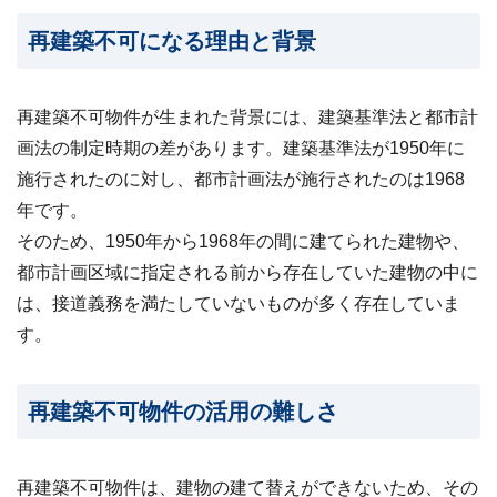
24
再建築不可になる理由と背景
時
間
メ
ー
再建築不可物件が生まれた背景には、建築基準法と都市計
ル
受
画法の制定時期の差があります。建築基準法が1950年に
付・
施行されたのに対し、
都
市計画法が施行されたのは1968
翌
営
年
です。
業
そのため、1950年から1968年の間に建てられた建物や、
日
都市計画区域に指定される前から存在していた建物の中に
ま
で
は、接道義務を満たしていないものが多く存在していま
に
す。
ご
返
信
再建築不可物件の活用の難しさ
無料
査
定・
お問
再建築不可物件は、建物の建て替えができないため、その
い合