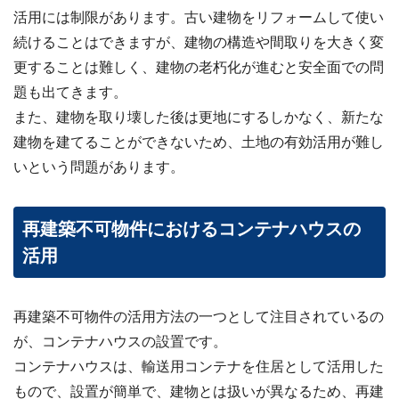
わせ
活用には制限があります。古い建物をリフォームして使い
✉
メー
続けることはできますが、建物の構造や間取りを大きく変
ルフ
ォー
更することは難しく、建物の老朽化が進むと安全面での問
ムは
こち
題も出てきます。
ら ›
また、建物を取り壊した後は更地にするしかなく、新たな
お電
建物を建てることができないため、土地の有効活用が難し
話で
いという問題があります。
の無
料査
定
📞
0120-
再建築不可物件におけるコンテナハウスの
536-
408 ／
活用
9:00〜
18:00
資料
再建築不可物件の活用方法の一つとして注目されているの
ダウ
ンロ
が、コンテナハウスの設置です。
ード
コンテナハウスは、輸送用コンテナを住居として活用した
（無
料）
もので、設置が簡単で、建物とは扱いが異なるため、再建
📄
サー