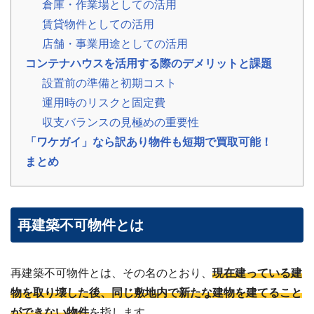
倉庫・作業場としての活用
の
賃貸物件としての活用
声
ご
店舗・事業用途としての活用
依
頼
コンテナハウスを活用する際のデメリットと課題
い
た
💬
設置前の準備と初期コスト
だ
い
運用時のリスクと固定費
た
収支バランスの見極めの重要性
お
客
「ワケガイ」なら訳あり物件も短期で買取可能！
様
の
まとめ
レ
ビ
ュ
ー
再建築不可物件とは
よ
く
あ
る
再建築不可物件とは、その名のとおり、
現在建っている建
ご
物を取り壊した後、同じ敷地内で新たな建物を建てること
質
問
ができない物件
を指します。