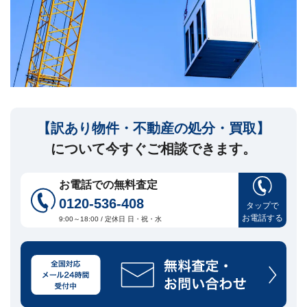
セ
ー
ジ
訳
あ
り
物
件
【訳あり物件・不動産の処分・買取】
買
取・
について今すぐご相談できます。
売
却
に
お電話での無料査定
つ
0120-536-408
い
タップで
🏠
▾
お電話する
て
9:00～18:00 / 定休日 日・祝・水
共
有
持
分・
空
き
家・
再