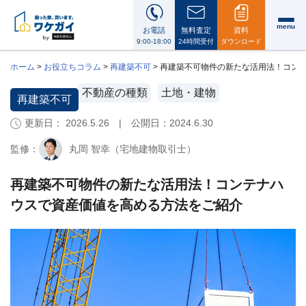
menu
お電話
無料査定
資料
9:00-18:00
24時間受付
ダウンロード
ホーム
>
お役立ちコラム
>
再建築不可
>
再建築不可物件の新たな活用法！コン
不動産の種類
土地・建物
再建築不可
更新日： 2026.5.26 | 公開日：
2024.6.30
ワ
ケ
監修：
丸岡 智幸（宅地建物取引士）
ガ
イ
に
再建築不可物件の新たな活用法！コンテナハ
つ
ウスで資産価値を高める方法をご紹介
い
て
i
会
社
案
内・
代
表
メ
ッ