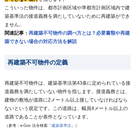
?
査
こういった物件は、都市計画区域や準都市計画区域内で建
定・
買
築基準法の接道義務を満たしていないために再建築ができ
取・
税
ません。
金・
共
関連記事：
再建築不可物件の調べ方とは？必要書類や再建
有
持
築できない場合の対応方法を解説
分
※
再建築不可物件の定義
し
つ
こ
再建築不可物件は、
建築基準法第43条
に定められている接
い
営
道義務を満たしていない物件を指します。接道義務とは、
業
建物の敷地が道路に2メートル以上接していなければなら
は
行
ないという規定です。この道路は、幅員4メートル以上の
い
道路であることが条件となっています。
ま
せ
（参考：e-Gov 法令検索「
建築基準法
」）
ん
※