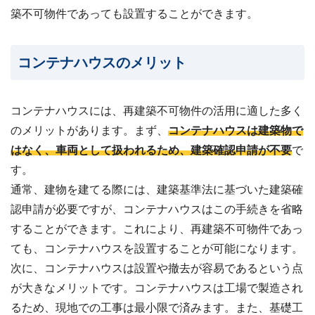
ビス
築不可物件であっても設置することができます。
案
内・
買取
事例
コンテナハウスのメリット
集 ›
コンテナハウスには、再建築不可物件の活用に適した多く
のメリットがあります。まず、
コンテナハウスは建築物で
はなく、車両として扱われるため、建築確認申請が不要
で
す。
通常、建物を建てる際には、建築基準法に基づいた
建築確
認申請が必要
ですが、コンテナハウスはこの手続きを省略
することができます。これにより、再建築不可物件であっ
ても、コンテナハウスを設置することが可能になります。
次に、コンテナハウスは設置や撤去が容易であるという点
が大きなメリットです。コンテナハウスは工場で製造され
るため、現地での工事は最小限で済みます。また、基礎工