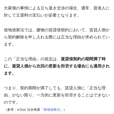
わせ
✉
大家側の事情による立ち退き交渉の場合、通常、賃借人に
メー
ルフ
対して立退料の支払いが必要となります。
ォー
ムは
こち
ら ›
借地借家法では、建物の賃貸借契約において、賃貸人側か
ら契約解除を申し入れる際には正当な理由が求められてい
お電
ます。
話で
の無
料査
定
📞
この「正当な理由」の規定は、
賃貸借契約の期間満了時
0120-
536-
に、賃貸人側から次回の更新を拒否する場合にも適用され
408 ／
ます。
9:00〜
18:00
つまり、契約期間が満了しても、賃貸人側に「正当な理
資料
ダウ
由」がない限り、一方的に更新を拒否することはできない
ンロ
ード
のです。
（無
料）
（参考：e-Gov 法令検索「
借地借家法
」）
📄
サー