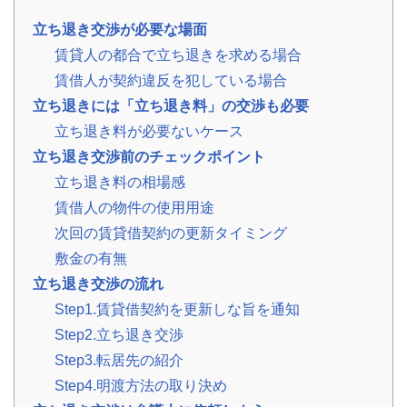
事
例
立ち退き交渉が必要な場面
賃貸人の都合で立ち退きを求める場合
お
賃借人が契約違反を犯している場合
役
立
立ち退きには「立ち退き料」の交渉も必要
ち
立ち退き料が必要ないケース
コ
ラ
立ち退き交渉前のチェックポイント
ム
立ち退き料の相場感
相
📖
▾
続・
賃借人の物件の使用用途
共
有
次回の賃貸借契約の更新タイミング
持
分・
敷金の有無
空
立ち退き交渉の流れ
き
家・
Step1.賃貸借契約を更新しな旨を通知
税
金
Step2.立ち退き交渉
Step3.転居先の紹介
お
Step4.明渡方法の取り決め
客
様