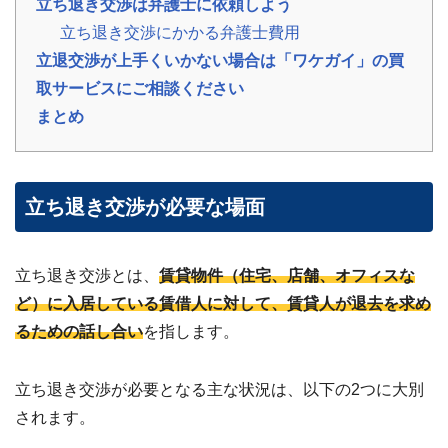
立ち退き交渉は弁護士に依頼しよう
の
立ち退き交渉にかかる弁護士費用
声
ご
立退交渉が上手くいかない場合は「ワケガイ」の買
依
頼
取サービスにご相談ください
い
た
💬
まとめ
だ
い
た
お
客
立ち退き交渉が必要な場面
様
の
レ
ビ
ュ
立ち退き交渉とは、
賃貸物件（住宅、店舗、オフィスな
ー
ど）に入居している賃借人に対して、賃貸人が退去を求め
よ
るための話し合い
を指します。
く
あ
る
立ち退き交渉が必要となる主な状況は、以下の2つに大別
ご
されます。
質
問