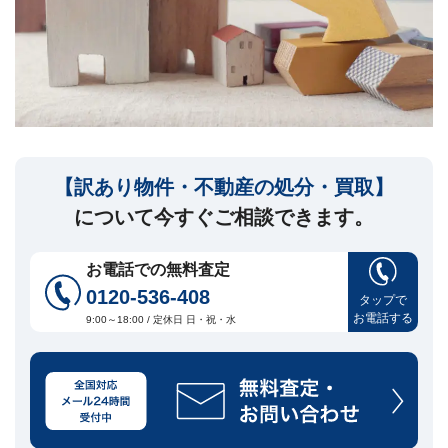
セ
ー
ジ
訳
あ
り
物
件
【訳あり物件・不動産の処分・買取】
買
取・
について今すぐご相談できます。
売
却
に
お電話での無料査定
つ
0120-536-408
い
タップで
🏠
▾
お電話する
て
9:00～18:00 / 定休日 日・祝・水
共
有
持
分・
空
き
家・
再