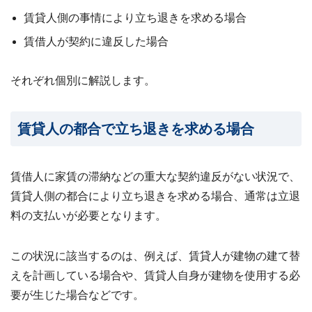
?
査
賃貸人側の事情により立ち退きを求める場合
定・
買
賃借人が契約に違反した場合
取・
税
金・
共
それぞれ個別に解説します。
有
持
分
賃貸人の都合で立ち退きを求める場合
※
し
つ
賃借人に家賃の滞納などの重大な契約違反がない状況で、
こ
い
賃貸人側の都合により立ち退きを求める場合、通常は立退
営
料の支払いが必要となります。
業
は
行
この状況に該当するのは、例えば、賃貸人が建物の建て替
い
ま
えを計画している場合や、賃貸人自身が建物を使用する必
せ
要が生じた場合などです。
ん
※