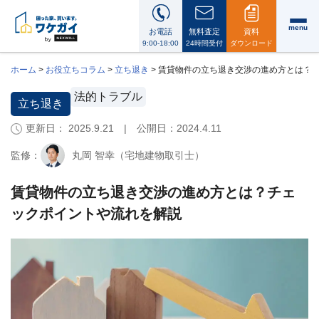
menu
お電話
無料査定
資料
9:00-18:00
24時間受付
ダウンロード
ホーム
>
お役立ちコラム
>
立ち退き
>
賃貸物件の立ち退き交渉の進め方とは？
法的トラブル
立ち退き
更新日： 2025.9.21 | 公開日：
2024.4.11
ワ
ケ
監修：
丸岡 智幸（宅地建物取引士）
ガ
イ
に
賃貸物件の立ち退き交渉の進め方とは？チェ
つ
ックポイントや流れを解説
い
て
i
会
社
案
内・
代
表
メ
ッ