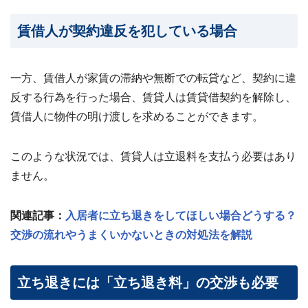
24
時
賃借人が契約違反を犯している場合
間
メ
ー
ル
一方、賃借人が家賃の滞納や無断での転貸など、契約に違
受
反する行為を行った場合、賃貸人は賃貸借契約を解除し、
付・
賃借人に物件の明け渡しを求めることができます。
翌
営
業
日
このような状況では、賃貸人は立退料を支払う必要はあり
ま
ません。
で
に
ご
関連記事：
入居者に立ち退きをしてほしい場合どうする？
返
信
交渉の流れやうまくいかないときの対処法を解説
無料
査
立ち退きには「立ち退き料」の交渉も必要
定・
お問
い合