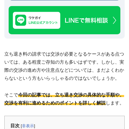
建
築
不
可
な
ど
訳
あ
り
立ち退き料の請求では交渉が必要となるケースがある点つ
物
件
いては、ある程度ご存知の方も多いはずです。しかし、実
買
際の交渉の進め方や注意点などについては、まだよくわか
取
実
らないという方もいらっしゃるのではないでしょうか。
績
📊
全
国
そこで
今回の記事では、立ち退き交渉の具体的な手順や、
47
都
交渉を有利に進めるためのポイントを詳しく解説
します。
道
府
県
の
買
目次
[
非表示
]
取