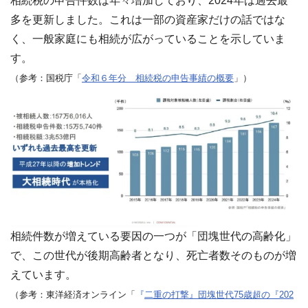
相続税の申告件数は年々増加しており、2024年は過去最
わせ
✉
多を更新しました。これは一部の資産家だけの話ではな
メー
ルフ
く、一般家庭にも相続が広がっていることを示していま
ォー
ムは
す。
こち
（参考：国税庁「
令和６年分 相続税の申告事績の概要
」）
ら ›
お電
話で
の無
料査
定
📞
0120-
536-
408 ／
9:00〜
18:00
相続件数が増えている要因の一つが「団塊世代の高齢化」
資料
ダウ
で、この世代が後期高齢者となり、死亡者数そのものが増
ンロ
ード
えています。
（無
料）
（参考：東洋経済オンライン「
『
二重の打撃』団塊世代75歳超の『202
📄
サー