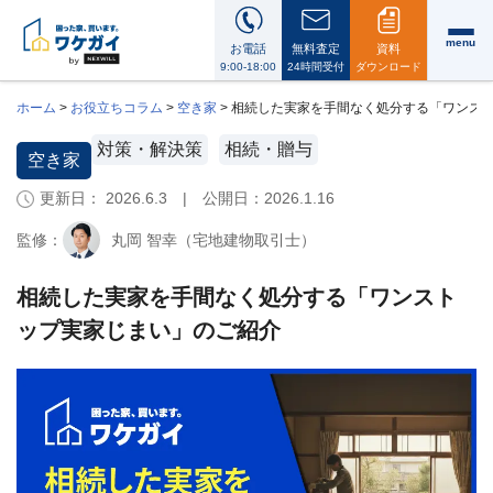
menu
お電話
無料査定
資料
9:00-18:00
24時間受付
ダウンロード
ホーム
>
お役立ちコラム
>
空き家
>
相続した実家を手間なく処分する「ワンス
対策・解決策
相続・贈与
空き家
更新日： 2026.6.3 | 公開日：
2026.1.16
ワ
ケ
監修：
丸岡 智幸（宅地建物取引士）
ガ
イ
に
相続した実家を手間なく処分する「ワンスト
つ
ップ実家じまい」のご紹介
い
て
i
会
社
案
内・
代
表
メ
ッ