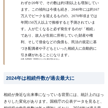
わずか20年で、その数は約5割以上も増加してい
24
時
ます。この傾向は今後も続き、2040年には約167
間
万人でピークを迎えるものの、2070年頃までは
メ
年間150万人以上で推移すると予測されていま
ー
ル
す。人が亡くなると必ず発生するのが「相続」
受
であり、故人が生前に所有していた財産や権
付・
翌
利、そして借金などの負債も、民法の規定に基
営
づき配偶者や子どもといった相続人に自動的に
業
日
引き継がれることになります。
ま
出典: 丸岡智幸『拝啓売りたいのに家が売れません』
で
に
ご
2024年は相続件数が過去最大に
返
信
無料
相続が身近な出来事になっている背景には、統計上のはっ
査
定・
きりした変化があります。国税庁の公表データを見ると、
お問
い合