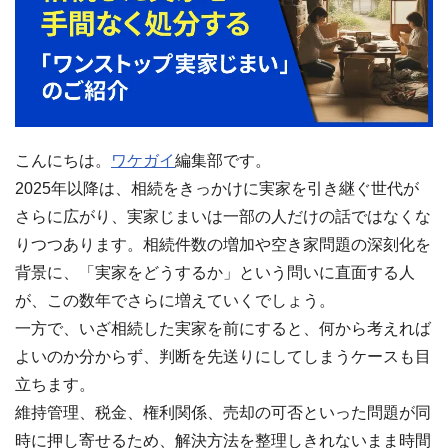
セ
ー
ジ
訳
あ
り
物
こんにちは。
ワケガイ
編集部です。
件
買
2025年以降は、相続をきっかけに実家を引き継ぐ世代が
取・
さらに広がり、実家じまいは一部の人だけの話ではなくな
売
却
りつつあります。相続件数の増加や空き家問題の深刻化を
に
背景に、「実家をどうするか」という問いに直面する人
つ
い
が、この数年でさらに増えていくでしょう。
🏠
▾
て
一方で、いざ相続した実家を前にすると、何から考えれば
共
有
よいのか分からず、判断を先送りにしてしまうケースも目
持
分・
立ちます。
空
維持管理、税金、権利関係、売却の可否といった問題が同
き
家・
時に押し寄せるため、解決方法を整理しきれないまま時間
再