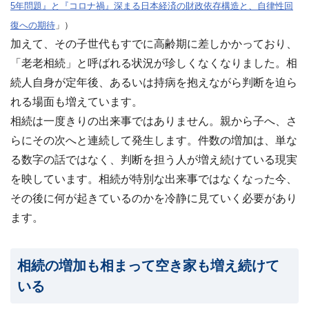
5年問題』と『コロナ禍』深まる日本経済の財政依存構造と、自律性回
ビス
案
復への期待
」）
内・
加えて、その子世代もすでに高齢期に差しかかっており、
買取
事例
「老老相続」と呼ばれる状況が珍しくなくなりました。相
集 ›
続人自身が定年後、あるいは持病を抱えながら判断を迫ら
れる場面も増えています。
相続は一度きりの出来事ではありません。親から子へ、さ
らにその次へと連続して発生します。件数の増加は、単な
る数字の話ではなく、判断を担う人が増え続けている現実
を映しています。相続が特別な出来事ではなくなった今、
その後に何が起きているのかを冷静に見ていく必要があり
ます。
相続の増加も相まって空き家も増え続けて
いる