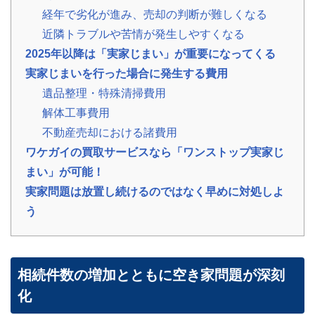
の
経年で劣化が進み、売却の判断が難しくなる
声
近隣トラブルや苦情が発生しやすくなる
ご
依
2025年以降は「実家じまい」が重要になってくる
頼
い
実家じまいを行った場合に発生する費用
た
💬
だ
遺品整理・特殊清掃費用
い
た
解体工事費用
お
不動産売却における諸費用
客
様
ワケガイの買取サービスなら「ワンストップ実家じ
の
レ
まい」が可能！
ビ
ュ
実家問題は放置し続けるのではなく早めに対処しよ
ー
う
よ
く
あ
る
相続件数の増加とともに空き家問題が深刻
ご
化
質
問