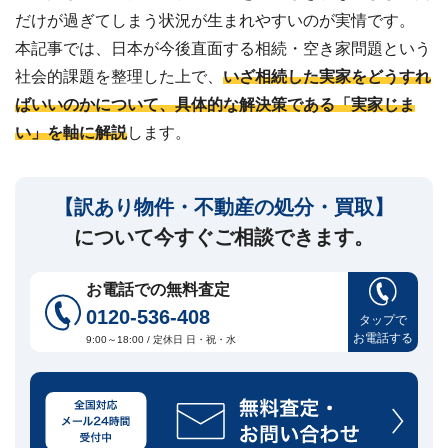
建
だけが過ぎてしまう状況が生まれやすいのが実情です。
築
不
本記事では、日本が今後直面する相続・空き家問題という
可
な
社会的課題を整理した上で、
いざ相続した実家をどうすれ
ど
ばいいのかについて、具体的な解決策である「実家じま
い」を軸に解説
します。
訳
あ
り
物
【訳あり物件・不動産の処分・買取】
件
買
について今すぐご相談できます。
取
実
績
お電話での無料査定
📊
全
0120-536-408
タップで
国
47
お電話する
9:00～18:00 / 定休日 日・祝・水
都
道
府
県
の
買
取