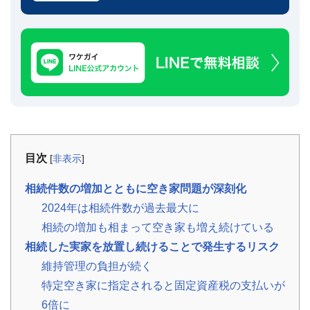
事
例
お
役
立
ち
コ
ラ
ム
相
📖
▾
続・
目次
[
非表示
]
共
有
持
相続件数の増加とともに空き家問題が深刻化
分・
空
2024年は相続件数が過去最大に
き
家・
相続の増加も相まって空き家も増え続けている
税
相続した実家を放置し続けることで発生するリスク
金
維持管理の負担が続く
お
特定空き家に指定されると固定資産税の支払いが
客
6倍に
様