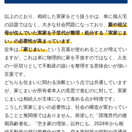
以上のとおり、相続した実家をどう扱うかは、単に個人宅
の話題ではなく、大きな社会問題になっており、
親や祖父
母が住んでいた実家を子世代が整理・処分する「実家じま
い」の必要性が高まっています
。
近年は
「家じまい」
という言葉が使われることが増えてい
ますが、これは単に物理的に家を手放すのではなく、人生
の一区切りとして不動産の扱いを整理する意味合いが強い
言葉です。
どちらも住まいに関わる決断という点では共通しています
が、家じまいが所有者本人の意思で進むのに対して、実家
じまいは相続人が主体になって進める点が特徴です。
こうした実家じまいの必要性は、社会の構造が変わってい
ることと無関係ではありません。前述した「団塊世代の後
期高齢者化」「空き家の増加」以外にも、2024年から相
続不動産の登記義務化が進み、空き家対策の税制や流通促