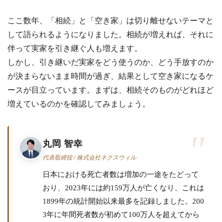
?
査
定・
ここ数年、「相続」と「空き家」は切り離せないテーマと
買
取・
して語られるようになりました。相続が増えれば、それに
税
金・
伴って実家を引き継ぐ人も増えます。
共
有
しかし、引き継いだ実家をどう使うのか、どう手放すのか
持
分
が決まらないまま時間が過ぎ、結果として空き家になるケ
ースが目立っています。まずは、相続そのものがどれほど
※
増えているのかを確認してみましょう。
し
つ
こ
い
丸岡 智幸
営
業
代表取締役 / 株式会社ネクスウィル
は
行
日本における死亡者数は増加の一途をたどって
い
おり、2023年には約159万人が亡くなり、これは
ま
1899年の統計開始以来最多を記録しました。200
せ
ん
3年に年間死者数が初めて100万人を超えてから
※