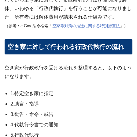
?
査
体、いわゆる「行政代執行」を行うことが可能になりまし
定・
買
た。所有者には解体費用が請求される仕組みです。
取・
税
（参考：e-Gov 法令検索「
空家等対策の推進に関する特別措置法
」）
金・
共
有
持
分
空き家に対して行われる行政代執行の流れ
※
し
空き家が行政執行を受ける流れを整理すると、以下のよう
つ
になります。
こ
い
営
1.特定空き家に指定
業
は
2.助言・指導
行
い
3.勧告・命令・戒告
ま
4.代執行令書での通知
せ
ん
5.行政代執行
※