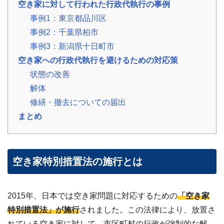
空き家に対して行われた行政代執行の事例
の
声
事例1：東京都品川区
ご
事例2：千葉県柏市
依
頼
事例3：新潟県十日町市
い
た
💬
空き家への行政代執行を避けるための対応策
だ
い
状態の改善
た
お
解体
客
修繕・撤去についての届出
様
の
まとめ
レ
ビ
ュ
ー
空き家特別措置法の施行とは
よ
く
あ
る
2015年、日本では空き家問題に対応するための
「空き家
ご
特別措置法」が施行
されました。この法律により、放置さ
質
問
れている空き家に対して、市区町村の行政が強制的な解