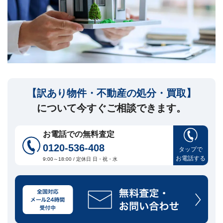
セ
ー
ジ
訳
あ
り
物
件
【訳あり物件・不動産の処分・買取】
買
取・
について今すぐご相談できます。
売
却
に
お電話での無料査定
つ
0120-536-408
い
タップで
🏠
▾
お電話する
て
9:00～18:00 / 定休日 日・祝・水
共
有
持
分・
空
き
家・
再