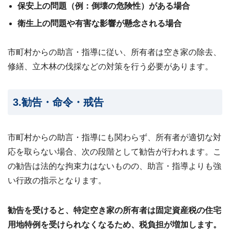
保安上の問題（例：倒壊の危険性）がある場合
ビス
案
衛生上の問題や有害な影響が懸念される場合
内・
買取
事例
集 ›
市町村からの助言・指導に従い、所有者は空き家の除去、
修繕、立木林の伐採などの対策を行う必要があります。
3.勧告・命令・戒告
市町村からの助言・指導にも関わらず、所有者が適切な対
応を取らない場合、次の段階として勧告が行われます。こ
の勧告は法的な拘束力はないものの、助言・指導よりも強
い行政の指示となります。
勧告を受けると、特定空き家の所有者は固定資産税の住宅
用地特例を受けられなくなるため、税負担が増加します。