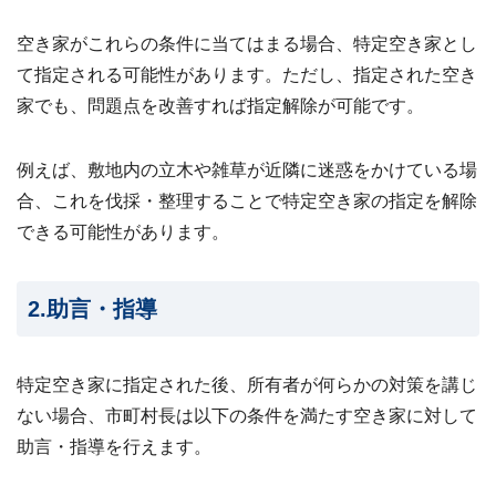
わせ
✉
メー
空き家がこれらの条件に当てはまる場合、特定空き家とし
ルフ
て指定される可能性があります。ただし、指定された空き
ォー
ムは
家でも、問題点を改善すれば指定解除が可能です。
こち
ら ›
例えば、敷地内の立木や雑草が近隣に迷惑をかけている場
お電
話で
合、これを伐採・整理することで特定空き家の指定を解除
の無
料査
できる可能性があります。
定
📞
0120-
536-
408 ／
2.助言・指導
9:00〜
18:00
特定空き家に指定された後、所有者が何らかの対策を講じ
資料
ダウ
ない場合、市町村長は以下の条件を満たす空き家に対して
ンロ
ード
助言・指導を行えます。
（無
料）
📄
サー