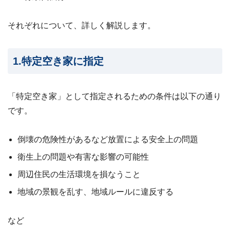
24
時
それぞれについて、詳しく解説します。
間
メ
ー
ル
1.特定空き家に指定
受
付・
翌
「特定空き家」として指定されるための条件は以下の通り
営
業
です。
日
ま
で
倒壊の危険性があるなど放置による安全上の問題
に
ご
衛生上の問題や有害な影響の可能性
返
周辺住民の生活環境を損なうこと
信
地域の景観を乱す、地域ルールに違反する
無料
査
定・
など
お問
い合