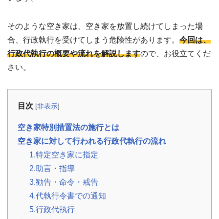
事
例
そのような空き家は、空き家を放置し続けてしまった場
お
合、行政執行を受けてしまう危険性があります。
今回は、
役
行政代執行の概要や流れを解説します
ので、お役立てくだ
立
ち
さい。
コ
ラ
ム
相
📖
▾
目次
[
非表示
]
続・
共
有
空き家特別措置法の施行とは
持
分・
空き家に対して行われる行政代執行の流れ
空
き
1.特定空き家に指定
家・
税
2.助言・指導
金
3.勧告・命令・戒告
4.代執行令書での通知
お
客
5.行政代執行
様