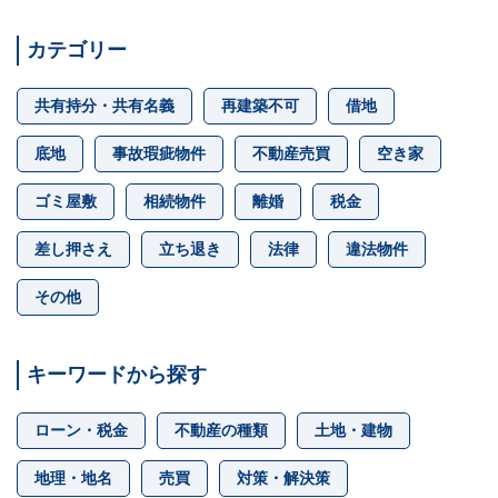
カテゴリー
共有持分・共有名義
再建築不可
借地
底地
事故瑕疵物件
不動産売買
空き家
ゴミ屋敷
相続物件
離婚
税金
差し押さえ
立ち退き
法律
違法物件
その他
キーワードから探す
ローン・税金
不動産の種類
土地・建物
地理・地名
売買
対策・解決策