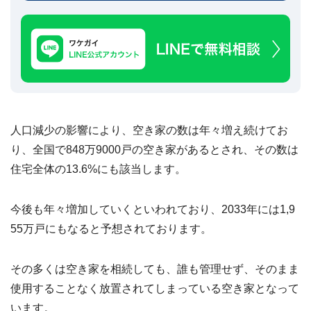
建
築
不
可
な
ど
訳
あ
り
人口減少の影響により、空き家の数は年々増え続けてお
物
件
り、全国で848万9000戸の空き家があるとされ、その数は
買
住宅全体の13.6%にも該当します。
取
実
績
📊
今後も年々増加していくといわれており、2033年には1,9
全
国
55万戸にもなると予想されております。
47
都
道
府
その多くは空き家を相続しても、誰も管理せず、そのまま
県
の
使用することなく放置されてしまっている空き家となって
買
取
います。