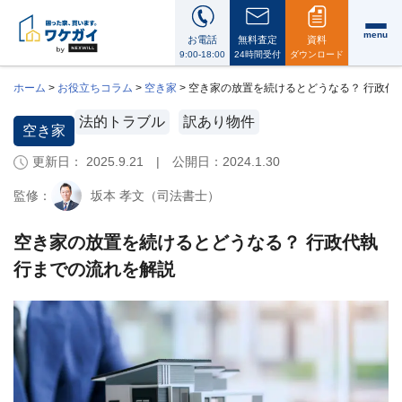
menu
お電話
無料査定
資料
9:00-18:00
24時間受付
ダウンロード
ホーム
>
お役立ちコラム
>
空き家
>
空き家の放置を続けるとどうなる？ 行政代
法的トラブル
訳あり物件
空き家
更新日： 2025.9.21 | 公開日：
2024.1.30
ワ
ケ
監修：
坂本 孝文（司法書士）
ガ
イ
に
空き家の放置を続けるとどうなる？ 行政代執
つ
行までの流れを解説
い
て
i
会
社
案
内・
代
表
メ
ッ