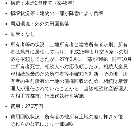
構造：木造2階建て（築48年）
損壊状況等：建物の一部が降雪により倒壊
周辺環境：郊外の田園集落
動産：なし
所有者等の状況：土地所有者と建物所有者が別。所有
者は県外に居住しており、平成25年より空き家への対
応を依頼してきたが、27年2月に一部が倒壊。同年10月
に所有者死亡。相続人へ対応依頼したが、相続人全員
が相続放棄のため所有者等不確知と判断。その後、所
有者の生前所有の土地の債権回収のため、相続財産管
理人が選任されていたことから、当該相続財産管理人
を相手方都市、行政代執行を実施。
費用：270万円
費用回収状況：所有者の他所有土地の差し押さえ後、
それらの公売により一部回収