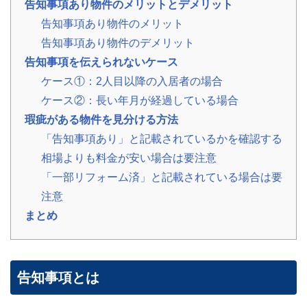
告知事項あり物件のメリットとデメリット
の
告知事項あり物件のメリット
声
ご
告知事項あり物件のデメリット
依
頼
告知事項を伝えられないケース
い
た
💬
ケース①：2人目以降の入居者の場合
だ
い
ケース②：長い年月が経過している場合
た
瑕疵がある物件を見分ける方法
お
客
「告知事項あり」と記載されているかを確認する
様
の
相場よりも料金が安い場合は要注意
レ
ビ
「一部リフォーム済」と記載されている場合は要
ュ
ー
注意
まとめ
よ
く
あ
る
告知事項とは
ご
質
問