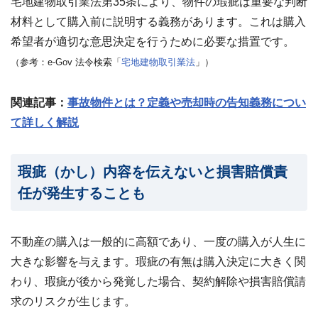
宅地建物取引業法第35条により、物件の瑕疵は重要な判断
わせ
✉
材料として購入前に説明する義務があります。これは購入
メー
ルフ
希望者が適切な意思決定を行うために必要な措置です。
ォー
ムは
（参考：e-Gov 法令検索「
宅地建物取引業法
」）
こち
ら ›
関連記事：
事故物件とは？定義や売却時の告知義務につい
お電
て詳しく解説
話で
の無
料査
定
📞
瑕疵（かし）内容を伝えないと損害賠償責
0120-
536-
任が発生することも
408 ／
9:00〜
18:00
不動産の購入は一般的に高額であり、一度の購入が人生に
資料
ダウ
大きな影響を与えます。瑕疵の有無は購入決定に大きく関
ンロ
ード
わり、瑕疵が後から発覚した場合、契約解除や損害賠償請
（無
求のリスクが生じます。
料）
📄
サー