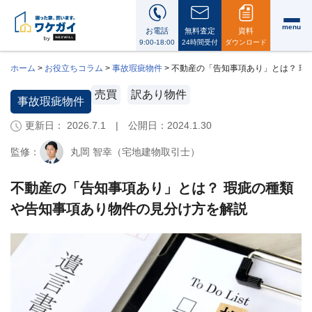
menu
お電話
無料査定
資料
9:00-18:00
24時間受付
ダウンロード
ホーム
>
お役立ちコラム
>
事故瑕疵物件
>
不動産の「告知事項あり」とは？ 瑕
売買
訳あり物件
事故瑕疵物件
更新日： 2026.7.1 | 公開日：
2024.1.30
ワ
ケ
監修：
丸岡 智幸（宅地建物取引士）
ガ
イ
に
不動産の「告知事項あり」とは？ 瑕疵の種類
つ
や告知事項あり物件の見分け方を解説
い
て
i
会
社
案
内・
代
表
メ
ッ