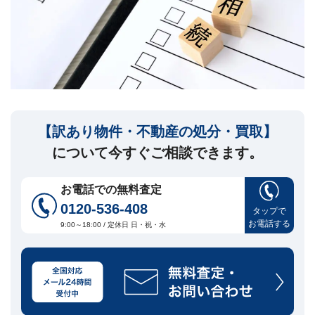
セ
ー
ジ
訳
あ
り
物
件
【訳あり物件・不動産の処分・買取】
買
取・
について今すぐご相談できます。
売
却
に
お電話での無料査定
つ
0120-536-408
い
タップで
🏠
▾
お電話する
て
9:00～18:00 / 定休日 日・祝・水
共
有
持
分・
空
き
家・
再