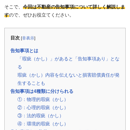
事
そこで、
今回は不動産の告知事項について詳しく解説しま
例
す
ので、ぜひお役立てください。
お
役
立
目次
ち
[
非表示
]
コ
ラ
告知事項とは
ム
「瑕疵（かし）」があると「告知事項あり」とな
相
📖
▾
続・
る
共
有
瑕疵（かし）内容を伝えないと損害賠償責任が発
持
分・
生することも
空
き
告知事項は4種類に分けられる
家・
①：物理的瑕疵（かし）
税
金
②：心理的瑕疵（かし）
③：法的瑕疵（かし）
お
客
④：環境的瑕疵（かし）
様