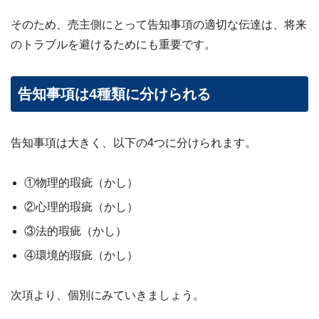
ビス
案
そのため、売主側にとって告知事項の適切な伝達は、将来
内・
のトラブルを避けるためにも重要です。
買取
事例
集 ›
告知事項は4種類に分けられる
告知事項は大きく、以下の4つに分けられます。
①物理的瑕疵（かし）
②心理的瑕疵（かし）
③法的瑕疵（かし）
④環境的瑕疵（かし）
次項より、個別にみていきましょう。