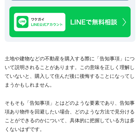
建
築
不
可
な
ど
訳
あ
り
土地や建物などの不動産を購入する際に「告知事項」につ
物
件
いて説明されることがあります。この意味を正しく理解し
買
ていないと、購入して住んだ後に後悔することになってし
取
実
まうかもしれません。
績
📊
全
国
そもそも「告知事項」とはどのような要素であり、告知事
47
都
項あり物件を回避したい場合、どのような方法で見分ける
道
府
ことができるのかについて、具体的に把握している方は多
県
の
くないはずです。
買
取