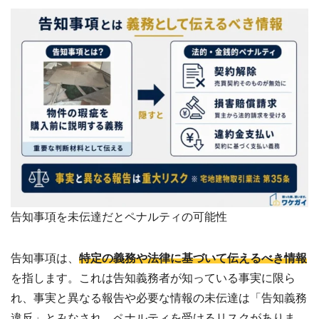
?
査
定・
買
取・
税
金・
共
有
持
分
※
し
つ
こ
い
営
告知事項を未伝達だとペナルティの可能性
業
は
行
告知事項は、
特定の義務や法律に基づいて伝えるべき情報
い
ま
を指します。これは告知義務者が知っている事実に限ら
せ
れ、事実と異なる報告や必要な情報の未伝達は「告知義務
ん
違反」とみなされ、ペナルティを受けるリスクがありま
※