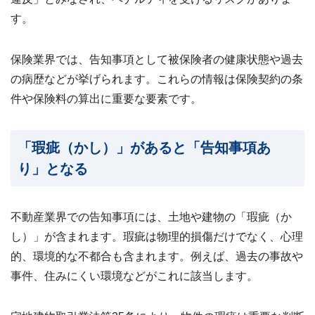
24
す。
時
間
メ
保険業界では、告知事項として被保険者の健康状態や過去
ー
の病歴などが挙げられます。これらの情報は保険契約の条
ル
受
件や保険料の算出に重要な要素です。
付・
翌
営
「瑕疵（かし）」があると「告知事項あ
業
日
り」となる
ま
で
に
ご
不動産業界での告知事項には、土地や建物の「瑕疵（か
返
し）」が含まれます。瑕疵は物理的損傷だけでなく、心理
信
的、環境的な不都合も含まれます。例えば、過去の事故や
無料
事件、住みにくい環境などがこれに該当します。
査
定・
お問
い合