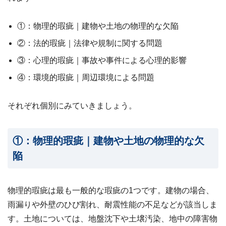
ビス
案
内・
①：物理的瑕疵｜建物や土地の物理的な欠陥
買取
事例
②：法的瑕疵｜法律や規制に関する問題
集 ›
③：心理的瑕疵｜事故や事件による心理的影響
④：環境的瑕疵｜周辺環境による問題
それぞれ個別にみていきましょう。
①：物理的瑕疵｜建物や土地の物理的な欠
陥
物理的瑕疵は最も一般的な瑕疵の1つです。建物の場合、
雨漏りや外壁のひび割れ、耐震性能の不足などが該当しま
す。土地については、地盤沈下や土壌汚染、地中の障害物