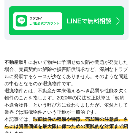
建
築
不
可
な
ど
訳
あ
り
物
不動産取引において物件に予期せぬ欠陥や問題が発覚した
件
買
場合、売買契約の解除や損害賠償請求など、深刻なトラブ
取
ルに発展するケースが少なくありません。そのような問題
実
の中心となるのが瑕疵物件です。
績
📊
瑕疵物件とは、不動産が本来備えるべき品質や性能を欠く
全
国
物件のことを指します。2020年の民法改正以降は「契約
47
都
不適合物件」という呼び方に変わりましたが、依然として
道
業界では瑕疵物件という呼称が一般的です。
府
県
本記事では、
瑕疵物件の種類や特徴、売却時の注意点、さ
の
らには資産価値を最大限に保つための実践的な対策まで紹
買
取