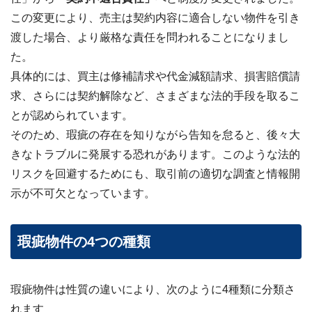
わせ
✉
この変更により、売主は契約内容に適合しない物件を引き
メー
ルフ
渡した場合、より厳格な責任を問われることになりまし
ォー
た。
ムは
こち
具体的には、買主は修補請求や代金減額請求、損害賠償請
ら ›
求、さらには契約解除など、さまざまな法的手段を取るこ
お電
とが認められています。
話で
の無
そのため、瑕疵の存在を知りながら告知を怠ると、後々大
料査
きなトラブルに発展する恐れがあります。このような法的
定
📞
0120-
リスクを回避するためにも、取引前の適切な調査と情報開
536-
408 ／
示が不可欠となっています。
9:00〜
18:00
瑕疵物件の4つの種類
資料
ダウ
ンロ
ード
（無
瑕疵物件は性質の違いにより、次のように4種類に分類さ
料）
📄
れます
サー