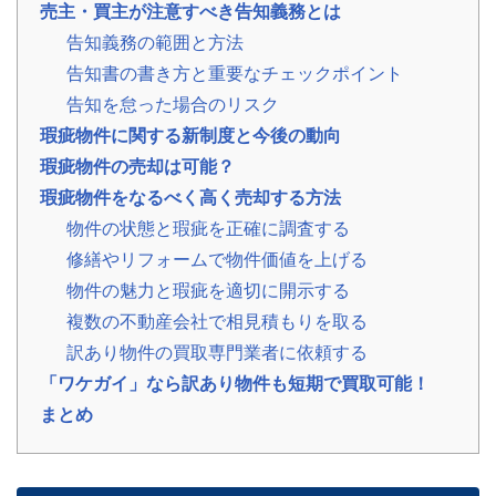
売主・買主が注意すべき告知義務とは
の
声
告知義務の範囲と方法
ご
告知書の書き方と重要なチェックポイント
依
頼
告知を怠った場合のリスク
い
た
💬
瑕疵物件に関する新制度と今後の動向
だ
い
瑕疵物件の売却は可能？
た
お
瑕疵物件をなるべく高く売却する方法
客
様
物件の状態と瑕疵を正確に調査する
の
修繕やリフォームで物件価値を上げる
レ
ビ
物件の魅力と瑕疵を適切に開示する
ュ
ー
複数の不動産会社で相見積もりを取る
訳あり物件の買取専門業者に依頼する
よ
「ワケガイ」なら訳あり物件も短期で買取可能！
く
あ
まとめ
る
ご
質
問