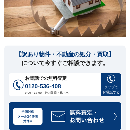
セ
ー
ジ
訳
あ
り
物
件
【訳あり物件・不動産の処分・買取】
買
取・
について今すぐご相談できます。
売
却
に
お電話での無料査定
つ
0120-536-408
い
タップで
🏠
▾
お電話する
て
9:00～18:00 / 定休日 日・祝・水
共
有
持
分・
空
き
家・
再