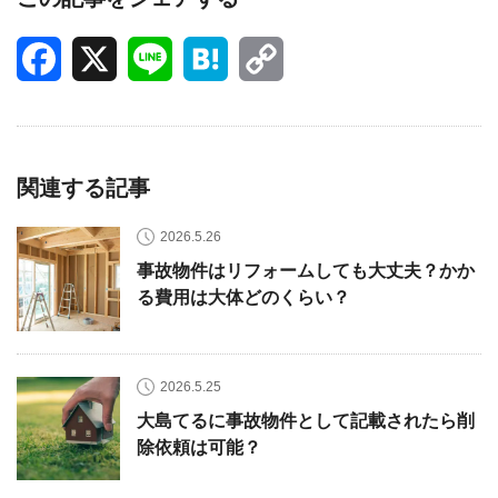
Facebook
X
Line
Hatena
Copy
Link
関連する記事
2026.5.26
事故物件はリフォームしても大丈夫？かか
る費用は大体どのくらい？
2026.5.25
大島てるに事故物件として記載されたら削
除依頼は可能？