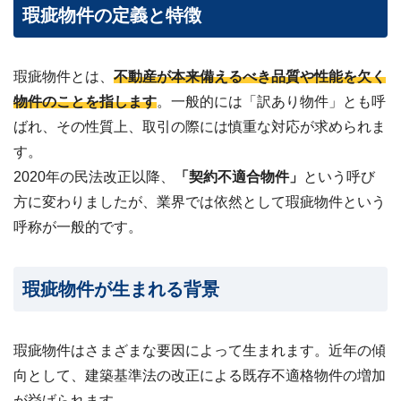
?
瑕疵物件の定義と特徴
査
定・
買
取・
税
瑕疵物件とは、
不動産が本来備えるべき品質や性能を欠く
金・
共
物件のことを指します
。一般的には「訳あり物件」とも呼
有
持
ばれ、その性質上、取引の際には慎重な対応が求められま
分
す。
2020年の民法改正以降、
「契約不適合物件」
という呼び
※
し
方に変わりました
が、業界では依然として瑕疵物件という
つ
呼称が一般的です。
こ
い
営
業
瑕疵物件が生まれる背景
は
行
い
ま
瑕疵物件はさまざまな要因によって生まれます。近年の傾
せ
向として、建築基準法の改正による既存不適格物件の増加
ん
※
が挙げられます。