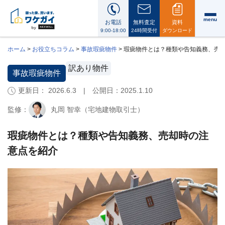
menu
お電話
無料査定
資料
9:00-18:00
24時間受付
ダウンロード
ホーム
>
お役立ちコラム
>
事故瑕疵物件
>
瑕疵物件とは？種類や告知義務、売
訳あり物件
事故瑕疵物件
更新日： 2026.6.3 | 公開日：
2025.1.10
ワ
ケ
監修：
丸岡 智幸（宅地建物取引士）
ガ
イ
に
瑕疵物件とは？種類や告知義務、売却時の注
つ
意点を紹介
い
て
i
会
社
案
内・
代
表
メ
ッ