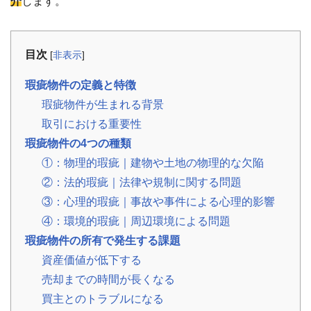
介
します。
事
例
お
目次
[
非表示
]
役
立
瑕疵物件の定義と特徴
ち
コ
瑕疵物件が生まれる背景
ラ
取引における重要性
ム
瑕疵物件の4つの種類
相
📖
▾
続・
①：物理的瑕疵｜建物や土地の物理的な欠陥
共
有
②：法的瑕疵｜法律や規制に関する問題
持
分・
③：心理的瑕疵｜事故や事件による心理的影響
空
き
④：環境的瑕疵｜周辺環境による問題
家・
税
瑕疵物件の所有で発生する課題
金
資産価値が低下する
売却までの時間が長くなる
お
客
買主とのトラブルになる
様