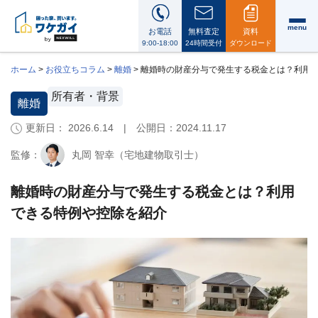
menu
お電話
無料査定
資料
9:00-18:00
24時間受付
ダウンロード
ホーム
>
お役立ちコラム
>
離婚
>
離婚時の財産分与で発生する税金とは？利用
所有者・背景
離婚
更新日： 2026.6.14 | 公開日：
2024.11.17
ワ
ケ
監修：
丸岡 智幸（宅地建物取引士）
ガ
イ
に
離婚時の財産分与で発生する税金とは？利用
つ
できる特例や控除を紹介
い
て
i
会
社
案
内・
代
表
メ
ッ