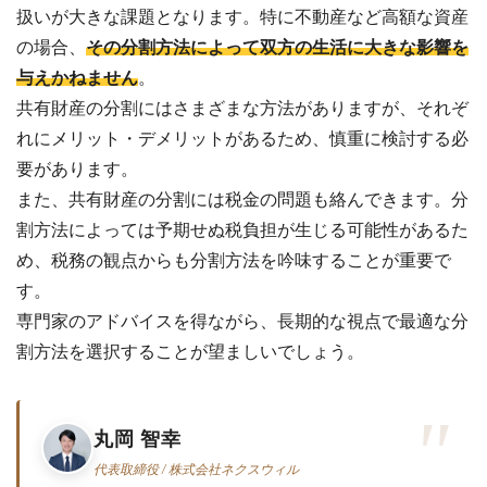
扱いが大きな課題となります。特に不動産など高額な資産
ビス
案
の場合、
その分割方法によって双方の生活に大きな影響を
内・
買取
与えかねません
。
事例
集 ›
共有財産の分割にはさまざまな方法がありますが、それぞ
れにメリット・デメリットがあるため、慎重に検討する必
要があります。
また、共有財産の分割には税金の問題も絡んできます。分
割方法によっては予期せぬ税負担が生じる可能性があるた
め、税務の観点からも分割方法を吟味することが重要で
す。
専門家のアドバイスを得ながら、長期的な視点で最適な分
割方法を選択することが望ましいでしょう。
丸岡 智幸
代表取締役 / 株式会社ネクスウィル