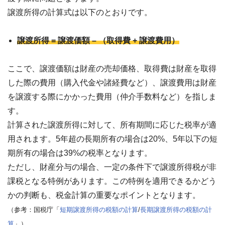
譲渡所得の計算式は以下のとおりです。
譲渡所得 = 譲渡価額 – （取得費 + 譲渡費用）
ここで、譲渡価額は財産の売却価格、取得費は財産を取得
した際の費用（購入代金や諸経費など）、譲渡費用は財産
を譲渡する際にかかった費用（仲介手数料など）を指しま
す。
計算された譲渡所得に対して、所有期間に応じた税率が適
用されます。5
年超の長期所有の場合は20%、5年以下の短
期所有の場合は39%の税率
となります。
ただし、財産分与の場合、一定の条件下で譲渡所得税が非
課税となる特例があります。この特例を適用できるかどう
かの判断も、税金計算の重要なポイントとなります。
（参考：国税庁「
短期譲渡所得の税額の計算
/
長期譲渡所得の税額の計
算
」）