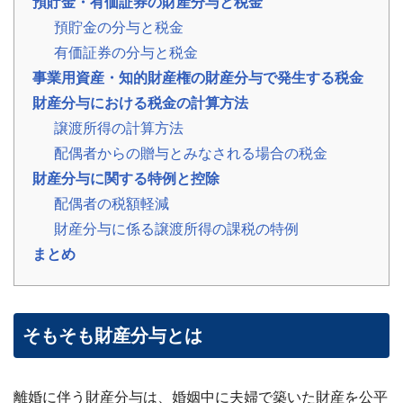
預貯金・有価証券の財産分与と税金
の
預貯金の分与と税金
声
ご
有価証券の分与と税金
依
頼
事業用資産・知的財産権の財産分与で発生する税金
い
財産分与における税金の計算方法
た
💬
だ
譲渡所得の計算方法
い
た
配偶者からの贈与とみなされる場合の税金
お
客
財産分与に関する特例と控除
様
の
配偶者の税額軽減
レ
ビ
財産分与に係る譲渡所得の課税の特例
ュ
ー
まとめ
よ
く
あ
そもそも財産分与とは
る
ご
質
離婚に伴う財産分与は、婚姻中に夫婦で築いた財産を公平
問