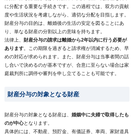
?
査
に分配する重要な手続きです。この過程では、双方の貢献
定・
買
度や生活状況を考慮しながら、適切な分配を目指します。
取・
税
財産分与の目的は、離婚後の生活の安定を図ることにあ
金・
共
り、単なる財産の分割以上の意味を持ちます。
有
法律上、
財産分与の請求は離婚から2年以内に行う必要が
持
分
あります
。この期限を過ぎると請求権が消滅するため、早
めの対応が求められます。また、財産分与は当事者間の話
※
し合いで決めるのが基本ですが、合意に至らない場合は家
し
つ
庭裁判所に調停や審判を申し立てることも可能です。
こ
い
営
財産分与の対象となる財産
業
は
行
い
財産分与の対象となる財産は、
婚姻中に夫婦で取得したも
ま
せ
のが中心
となります。
ん
具体的には、不動産、預貯金、有価証券、車両、家財道具
※