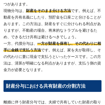
わせ
つがあります。
✉
メー
現物分与は、
財産をそのまま分ける方法
です。例えば、不
ルフ
ォー
動産を共有名義にしたり、預貯金を口座ごと分けることが
ムは
こち
あります。この方法は、財産をすぐに分けられる利点があ
ら ›
りますが、不動産の場合、将来的なトラブルを避けるた
め、できるだけ共有は避けるべきでしょう。
お電
話で
一方、代償分与は、
一方が財産を保有し、その代わりに相
の無
料査
手に金銭で支払う方法
です。例えば、家を夫が取得し、そ
定
📞
の代わりに妻に現金で支払うといったケースです。この方
0120-
536-
法は、清算が明確になる利点がありますが、支払う側の資
408 ／
9:00〜
金力が必要となります。
18:00
資料
ダウ
財産分与における共有財産の分割方法
ンロ
ード
（無
料）
離婚に伴う財産分与では、夫婦で共有していた財産の取り
📄
サー