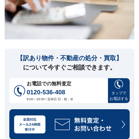
セ
ー
ジ
訳
あ
り
物
件
【訳あり物件・不動産の処分・買取】
買
取・
について今すぐご相談できます。
売
却
に
お電話での無料査定
つ
0120-536-408
い
タップで
🏠
▾
お電話する
て
9:00～18:00 / 定休日 日・祝・水
共
有
持
分・
空
き
家・
再