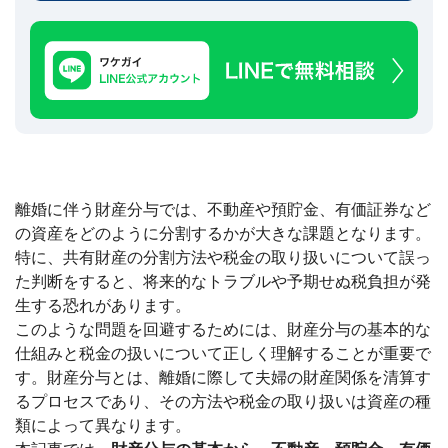
建
築
不
可
な
ど
訳
あ
り
物
離婚に伴う財産分与では、不動産や預貯金、有価証券など
件
買
の資産をどのように分割するかが大きな課題となります。
取
特に、共有財産の分割方法や税金の取り扱いについて誤っ
実
た判断をすると、将来的なトラブルや予期せぬ税負担が発
績
📊
生する恐れがあります。
全
国
このような問題を回避するためには、財産分与の基本的な
47
都
仕組みと税金の扱いについて正しく理解することが重要で
道
す。財産分与とは、離婚に際して夫婦の財産関係を清算す
府
県
るプロセスであり、その方法や税金の取り扱いは資産の種
の
類によって異なります。
買
取