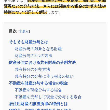
本記事では、
財産分与の基本から、不動産、預貯金、有価
事
例
証券などの分与方法、さらには関連する税金の計算方法や
特例について詳しく解説
します。
お
役
立
目次
[
非表示
]
ち
コ
ラ
そもそも財産分与とは
ム
財産分与の対象となる財産
相
📖
▾
続・
財産分与の2つの方法
共
有
財産分与における共有財産の分割方法
持
共有持分の分割方法
分・
空
共有持分の分割に伴う税金の扱い
き
家・
不動産を財産分与する場合の税金
税
金
不動産を現物分与する場合
不動産を売却して現金で分与する場合
お
居住用財産の譲渡所得の特例とは
客
様