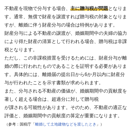
不動産を現物で分与する場合、
主に贈与税が問題
となりま
す。通常、
無償で財産を譲渡すれば贈与税の対象
となりま
すが、
離婚に伴う財産分与の場合は特例
があります。
財産分与による不動産の譲渡が、婚姻期間中の夫婦の協力
により得た財産の清算として行われる場合、贈与税は非課
税となります。
ただし、この非課税措置を受けるためには、財産分与が離
婚の際に行われたものであることを証明する必要がありま
す。具体的には、離婚届の提出日から6か月以内に財産分
与が行われたことを示す書類が求められます。
また、分与される不動産の価値が、婚姻期間中の貢献度を
著しく超える場合は、超過分に対して贈与税
が課される可能性があります。そのため、不動産の適正な
評価と、婚姻期間中の貢献度の算定が重要になります。
（参考：国税庁「
離婚して土地建物などを渡したとき
」）