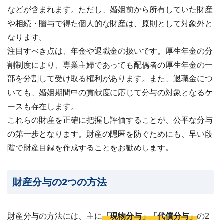
24
などが含まれます。ただし、婚姻前から所有していた財産
時
や相続・贈与で得た個人的な財産は、原則として対象外と
間
メ
なります。
ー
注目すべき点は、年金や退職金の扱いです。厚生年金の分
ル
割制度により、
専業主婦であっても配偶者の厚生年金の一
受
付・
部を分割して受け取る権利があります
。また、退職金につ
翌
いても、婚姻期間中の貢献度に応じて分与の対象となるケ
営
業
ースも存在します。
日
これらの財産を正確に把握し評価することが、公平な分与
ま
で
の第一歩となります。財産の隠匿を防ぐためにも、早い段
に
階で財産目録を作成することをお勧めします。
ご
返
信
財産分与の2つの方法
無料
査
定・
お問
財産分与の方法には、主に
「現物分与」「代償分与」
の2
い合