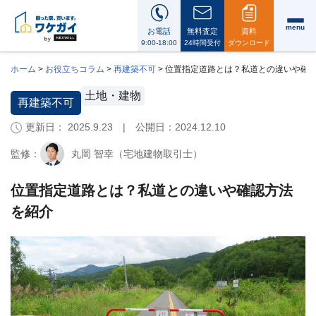
menu
お電話
無料査定
資料
9:00-18:00
24時間受付
ダウンロード
ホーム
>
お役立ちコラム
>
再建築不可
>
位置指定道路とは？私道との違いや確
土地・建物
再建築不可
更新日： 2025.9.23 | 公開日：
2024.12.10
ワ
ケ
監修：
丸岡 智幸（宅地建物取引士）
ガ
イ
に
位置指定道路とは？私道との違いや確認方法
つ
を紹介
い
て
i
会
社
案
内・
代
表
メ
ッ