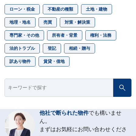
ローン・税金
不動産の種類
土地・建物
地理・地名
売買
対策・解決策
専門家・その他
所有者・背景
権利・法務
法的トラブル
登記
相続・贈与
訳あり物件
賃貸・借地
他社で断られた物件
でも構いませ
ん。
まずはお気軽にお問い合わせくださ