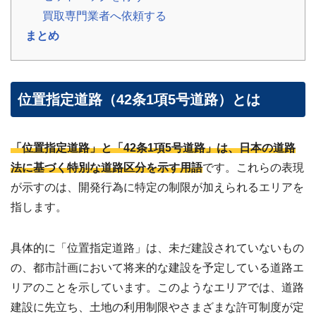
の
買取専門業者へ依頼する
声
まとめ
ご
依
頼
い
た
💬
だ
位置指定道路（42条1項5号道路）とは
い
た
お
客
様
「位置指定道路」と「42条1項5号道路」は、日本の道路
の
レ
法に基づく特別な道路区分を示す用語
です。これらの表現
ビ
ュ
が示すのは、開発行為に特定の制限が加えられるエリアを
ー
指します。
よ
く
具体的に「位置指定道路」は、未だ建設されていないもの
あ
の、都市計画において将来的な建設を予定している道路エ
る
ご
リアのことを示しています。このようなエリアでは、道路
質
建設に先立ち、土地の利用制限やさまざまな許可制度が定
問