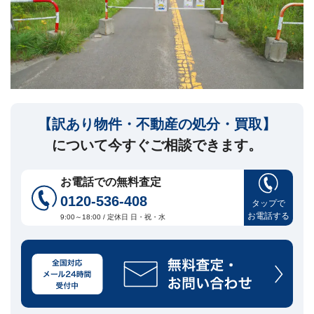
セ
ー
ジ
訳
あ
り
物
件
【訳あり物件・不動産の処分・買取】
買
について今すぐご相談できます。
取・
売
却
お電話での無料査定
に
つ
0120-536-408
タップで
い
お電話する
🏠
▾
9:00～18:00 / 定休日 日・祝・水
て
共
有
持
分・
空
き
家・
再