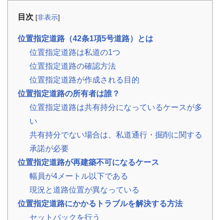
事
例
目次
[
非表示
]
お
位置指定道路（42条1項5号道路）とは
役
位置指定道路は私道の1つ
立
ち
位置指定道路の確認方法
コ
位置指定道路が作成される目的
ラ
ム
位置指定道路の所有者は誰？
相
📖
▾
位置指定道路は共有持分になっているケースが多
続・
共
い
有
持
共有持分でない場合は、私道通行・掘削に関する
分・
空
承諾が必要
き
家・
位置指定道路が再建築不可になるケース
税
金
幅員が4メートル以下である
現況と道路位置が異なっている
お
位置指定道路にかかるトラブルを解決する方法
客
セットバックを行う
様