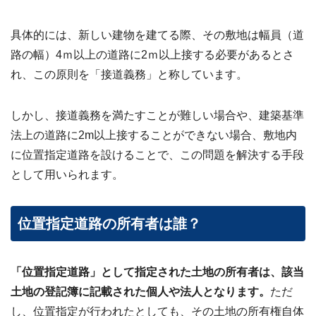
ビス
案
内・
具体的には、新しい建物を建てる際、その敷地は幅員（道
買取
路の幅）4ｍ以上の道路に2ｍ以上接する必要があるとさ
事例
集 ›
れ、この原則を「接道義務」と称しています。
しかし、接道義務を満たすことが難しい場合や、建築基準
法上の道路に2m以上接することができない場合、敷地内
に位置指定道路を設けることで、この問題を解決する手段
として用いられます。
位置指定道路の所有者は誰？
「位置指定道路」として指定された土地の所有者は、該当
土地の登記簿に記載された個人や法人となります。
ただ
し、位置指定が行われたとしても、その土地の所有権自体