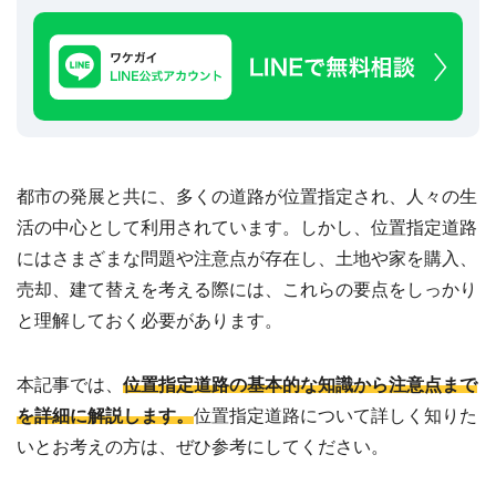
建
築
不
可
な
ど
訳
あ
り
都市の発展と共に、多くの道路が位置指定され、人々の生
物
活の中心として利用されています。しかし、位置指定道路
件
買
にはさまざまな問題や注意点が存在し、土地や家を購入、
取
売却、建て替えを考える際には、これらの要点をしっかり
実
績
と理解しておく必要があります。
📊
全
国
47
本記事では、
位置指定道路の基本的な知識から注意点まで
都
道
を詳細に解説します。
位置指定道路について詳しく知りた
府
県
いとお考えの方は、ぜひ参考にしてください。
の
買
取