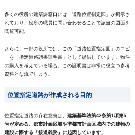
わせ
✉
メー
多くの役所の建築課窓口には「道路位置指定図」が掲示さ
ルフ
ォー
れており、役所の職員に問い合わせることで該当の図面を
ムは
こち
閲覧可能。
ら ›
お電
さらに、一部の役所では、この「道路位置指定図」のコピ
話で
ーを「指定道路調書証明書」として提供しています。物件
の無
料査
の購入を考えている場合、この証明書は非常に役立つ参考
定
📞
0120-
資料とな流でしょう。
536-
408 ／
9:00〜
18:00
位置指定道路が作成される目的
資料
ダウ
ンロ
位置指定道路の存在意義は、
建築基準法第42条第1項第5
ード
号が定める、都市計画区域や準都市計画区域内での建物の
（無
料）
建設に際する「接道義務」に起因しています
。
📄
サー