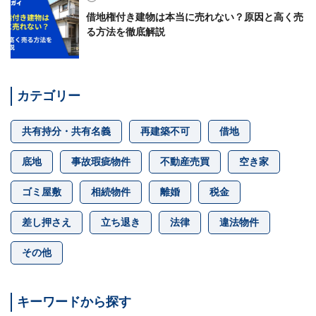
借地権付き建物は本当に売れない？原因と高く売
る方法を徹底解説
カテゴリー
共有持分・共有名義
再建築不可
借地
底地
事故瑕疵物件
不動産売買
空き家
ゴミ屋敷
相続物件
離婚
税金
差し押さえ
立ち退き
法律
違法物件
その他
キーワードから探す