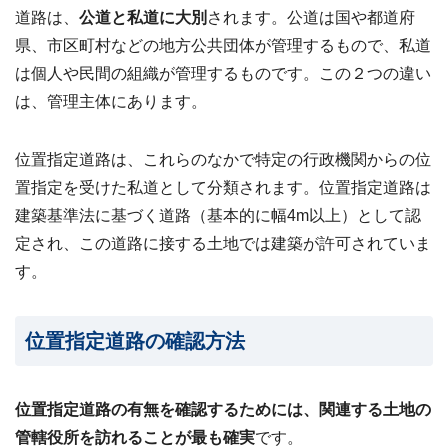
道路は、
公道と私道に大別
されます。公道は国や都道府
24
時
県、市区町村などの地方公共団体が管理するもので、私道
間
は個人や民間の組織が管理するものです。この２つの違い
メ
ー
は、管理主体にあります。
ル
受
付・
位置指定道路は、これらのなかで特定の行政機関からの位
翌
置指定を受けた私道として分類されます。位置指定道路は
営
業
建築基準法に基づく道路（基本的に幅4m以上）として認
日
定され、この道路に接する土地では建築が許可されていま
ま
で
す。
に
ご
返
位置指定道路の確認方法
信
無料
査
位置指定道路の有無を確認するためには、関連する土地の
定・
お問
管轄役所を訪れることが最も確実
です。
い合