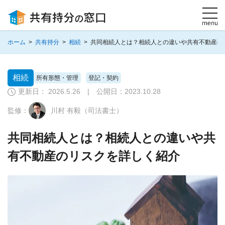
ホーム
>
共有持分
>
相続
>
共同相続人とは？相続人との違いや共有不動産の
相続
所有形態・管理
登記・契約
更新日： 2026.5.26 | 公開日：
2023.10.28
監修：
川村 有毅（司法書士）
共同相続人とは？相続人との違いや共
有不動産のリスクを詳しく紹介