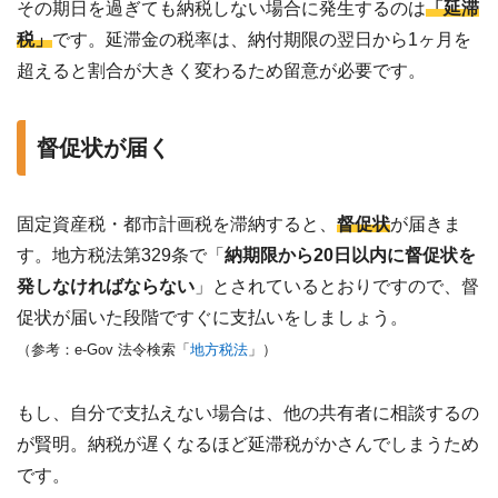
その期日を過ぎても納税しない場合に発生するのは
「延滞
税」
です。延滞金の税率は、納付期限の翌日から1ヶ月を
超えると割合が大きく変わるため留意が必要です。
督促状が届く
固定資産税・都市計画税を滞納すると、
督促状
が届きま
す。地方税法第329条で「
納期限から20日以内に督促状を
発しなければならない
」とされているとおりですので、督
促状が届いた段階ですぐに支払いをしましょう。
（参考：e-Gov 法令検索「
地方税法
」）
もし、自分で支払えない場合は、他の共有者に相談するの
が賢明。納税が遅くなるほど延滞税がかさんでしまうため
です。