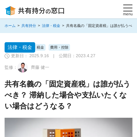
ホーム
>
共有持分
>
法律・税金
>
共有名義の「固定資産税」は誰が払うべき
法律・税金
税金
費用・控除
更新日： 2025.9.16 | 公開日：
2023.4.27
監修：
齊藤 健一
共有名義の「固定資産税」は誰が払う
べき？ 滞納した場合や支払いたくな
い場合はどうなる？