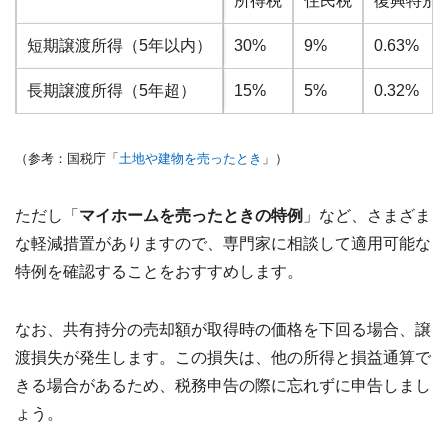
所得税
住民税
復興特別
短期譲渡所得（5年以内）
30%
9%
0.63%
長期譲渡所得（5年超）
15%
5%
0.32%
（参考：国税庁「
土地や建物を売ったとき
」）
ただし「
マイホームを売ったときの特例
」など、さまざま
な軽減措置がありますので、専門家に相談して適用可能な
特例を確認することをおすすめします。
なお、共有持分の売却額が取得時の価格を下回る場合、譲
渡損失が発生します。この損失は、他の所得と損益通算で
きる場合があるため、税務申告の際に忘れずに申告しまし
ょう。