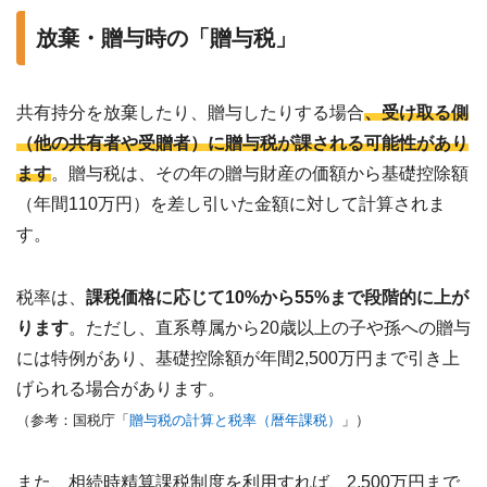
放棄・贈与時の「贈与税」
共有持分を放棄したり、贈与したりする場合
、受け取る側
（他の共有者や受贈者）に贈与税が課される可能性があり
ます
。贈与税は、その年の贈与財産の価額から基礎控除額
（年間110万円）を差し引いた金額に対して計算されま
す。
税率は、
課税価格に応じて10%から55%まで段階的に上が
ります
。ただし、直系尊属から20歳以上の子や孫への贈与
には特例があり、基礎控除額が年間2,500万円まで引き上
げられる場合があります。
（参考：国税庁「
贈与税の計算と税率（暦年課税）
」）
また、相続時精算課税制度を利用すれば、2,500万円まで