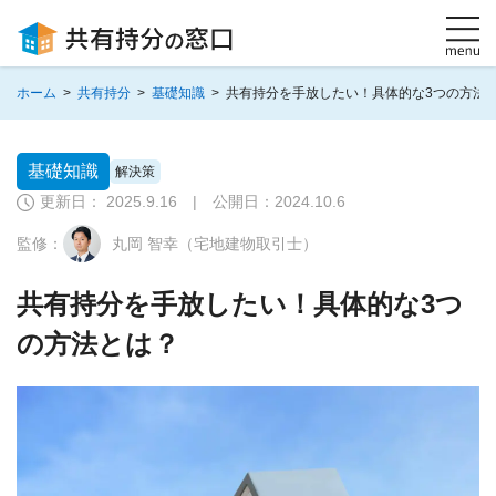
ホーム
>
共有持分
>
基礎知識
>
共有持分を手放したい！具体的な3つの方法
基礎知識
解決策
更新日： 2025.9.16 | 公開日：
2024.10.6
監修：
丸岡 智幸（宅地建物取引士）
共有持分を手放したい！具体的な3つ
の方法とは？