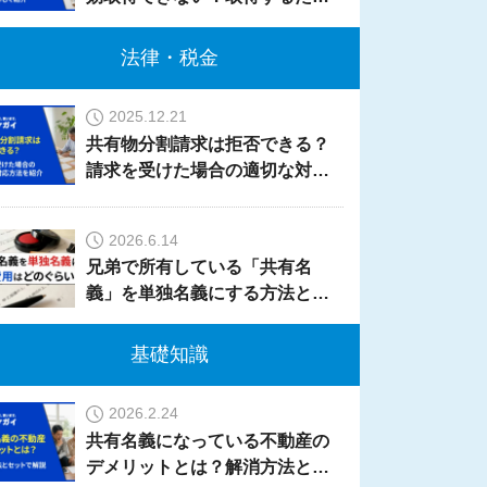
の要件を詳しく紹介
法律・税金
2025.12.21
共有物分割請求は拒否できる？
請求を受けた場合の適切な対応
方法を紹介
2026.6.14
兄弟で所有している「共有名
義」を単独名義にする方法と
は？費用はどのくらいかかる？
基礎知識
2026.2.24
共有名義になっている不動産の
デメリットとは？解消方法とセ