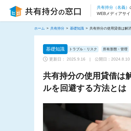
共有持分（名義）
WEBメディアサイ
ホーム
>
共有持分
>
基礎知識
>
共有持分の使用貸借は解
基礎知識
トラブル・リスク
所有形態・管理
更新日： 2025.9.16 | 公開日：
2024.8.10
共有持分の使用貸借は
ルを回避する方法とは